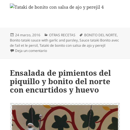
Publicado
Categorías
Etiquetas
24 marzo, 2016
OTRAS RECETAS
BONITO DEL NORTE
,
el
Bonito tataki sauce with garlic and parsley
,
Sauce tataki Bonito avec
de l’ail et le persil
,
Tataki de bonito con salsa de ajo y perejil
en Tataki de bonito con salsa de ajo y perejil
Deja un comentario
Ensalada de pimientos del
piquillo y bonito del norte
con encurtidos y huevo