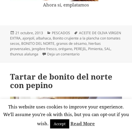
Ahora sí, emplatamos
Publicado
Categorías
Etiquetas
21 octubre, 2013
PESCADOS
ACEITE DE OLIVA VIRGEN
el
EXTRA
,
ajonjolí
,
albahaca
,
Bonito crujiente a la plancha con tomates
secos
,
BONITO DEL NORTE
,
granos de sésamo
,
hierbas
provenzales
,
jengibre fresco
,
orégano
,
PEREJIL
,
Pimienta
,
SAL
,
en Bonito crujiente a la planch
thunnus alalunga
Deja un comentario
Tartar de bonito del norte
con pepino
This website uses cookies to improve your experience.
We'll assume you're ok with this, but you can opt-out if you
wish.
Read More
Accept