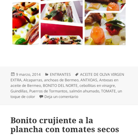
Publicado
Categorías
Etiquetas
9 marzo, 2014
ENTRANTES
ACEITE DE OLIVA VIRGEN
el
EXTRA
,
Alcaparras
,
anchoas de Bermeo
,
ANTXOAS
,
Antxoas en
aceite de Bermeo
,
BONITO DEL NORTE
,
cebollitas en vinagre
,
Guindillas
,
Puerros de Tormantos
,
salmón ahumado
,
TOMATE
,
un
en Ensalada de antxoas, bonito y 
toque de color
Deja un comentario
Bonito crujiente a la
plancha con tomates secos