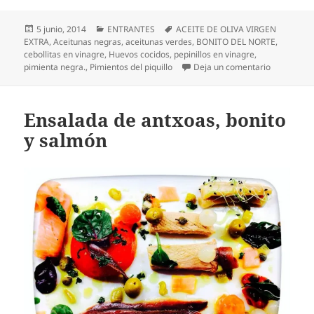
Publicado
Categorías
Etiquetas
5 junio, 2014
ENTRANTES
ACEITE DE OLIVA VIRGEN
el
EXTRA
,
Aceitunas negras
,
aceitunas verdes
,
BONITO DEL NORTE
,
cebollitas en vinagre
,
Huevos cocidos
,
pepinillos en vinagre
,
en Ensalada
pimienta negra.
,
Pimientos del piquillo
Deja un comentario
Ensalada de antxoas, bonito
y salmón