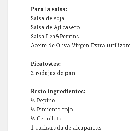
Para la salsa:
Salsa de soja
Salsa de Ají casero
Salsa Lea&Perrins
Aceite de Oliva Virgen Extra (utiliza
Picatostes:
2 rodajas de pan
Resto ingredientes:
½ Pepino
½ Pimiento rojo
½ Cebolleta
1 cucharada de alcaparras