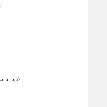
o
caso soja)