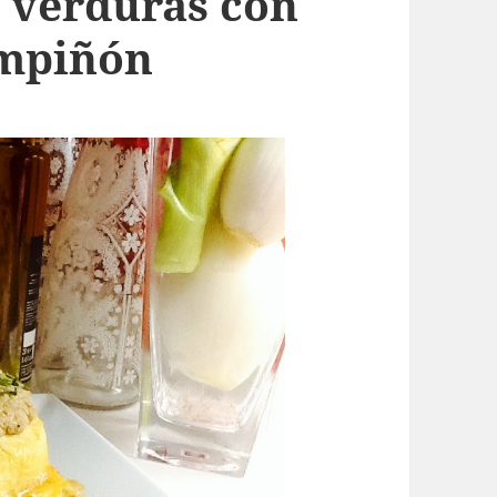
y verduras con
ampiñón