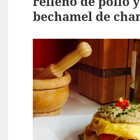
relleno de pollo 
bechamel de ch