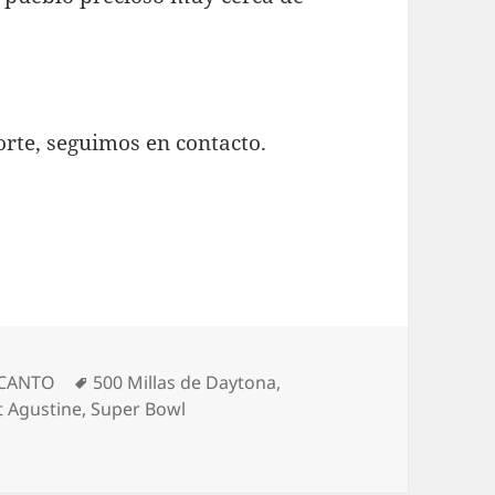
orte, seguimos en contacto.
Etiquetas
NCANTO
500 Millas de Daytona
,
t Agustine
,
Super Bowl
 Este USA Florida IV