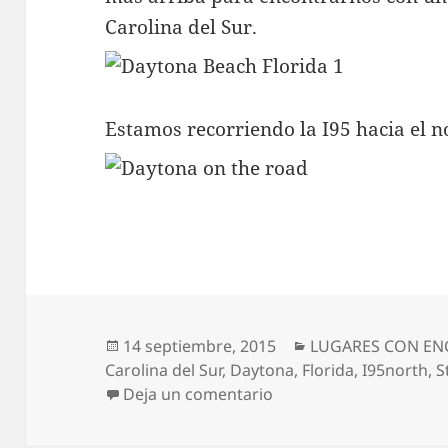
Carolina del Sur.
Estamos recorriendo la I95 hacia el n
Publicado
Categorías
14 septiembre, 2015
LUGARES CON E
el
Carolina del Sur
,
Daytona
,
Florida
,
I95north
,
S
en Recorriendo la Costa
Deja un comentario