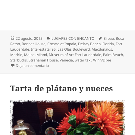
Publicado
Categorías
Etiquetas
22 agosto, 2015
LUGARES CON ENCANTO
Bilbao
,
Boca
el
Ratón
,
Bonnet House
,
Chevrolet Impala
,
Delray Beach
,
Florida
,
Fort
Lauderdale
,
Interestatal 95
,
Las Olas Boulevard
,
Macdonalds
,
Madrid
,
Maine
,
Miami
,
Museum of Art Fort Lauderdale
,
Palm Beach
,
Starbucks
,
Stranahan House
,
Venecia
,
water taxi
,
Winn/Dixie
en Recorriendo la Costa Este USA – Florida
Deja un comentario
Tarta de plátano y nueces