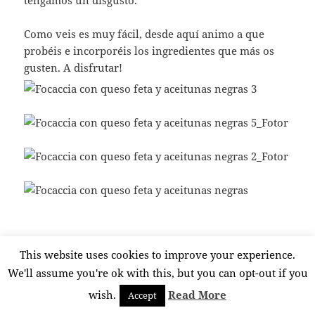
tengamos un disgusto.
Como veis es muy fácil, desde aquí animo a que
probéis e incorporéis los ingredientes que más os
gusten. A disfrutar!
This website uses cookies to improve your experience.
Publicado
Categorías
Etiquetas
17 junio, 2018
ENTRANTES
,
OTRAS RECETAS
Focaccia
el
de queso feta con aceitunas negras
,
meriendas especiales
,
Recetas
We'll assume you're ok with this, but you can opt-out if you
en Focaccia de
con aceitunas negras
,
recetas con queso
1 comentario
wish.
Read More
Accept