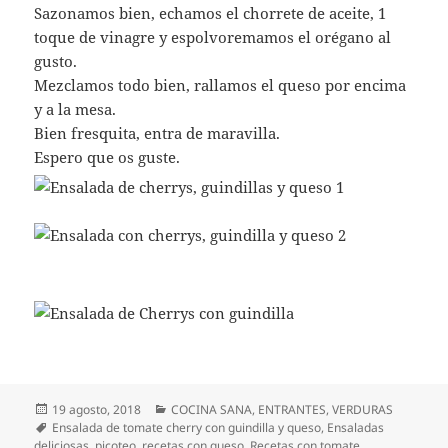
Sazonamos bien, echamos el chorrete de aceite, 1
toque de vinagre y espolvoremamos el orégano al
gusto.
Mezclamos todo bien, rallamos el queso por encima
y a la mesa.
Bien fresquita, entra de maravilla.
Espero que os guste.
Publicado
Categorías
19 agosto, 2018
COCINA SANA
,
ENTRANTES
,
VERDURAS
el
Etiquetas
Ensalada de tomate cherry con guindilla y queso
,
Ensaladas
deliciosas
,
picoteo
,
recetas con queso
,
Recetas con tomate