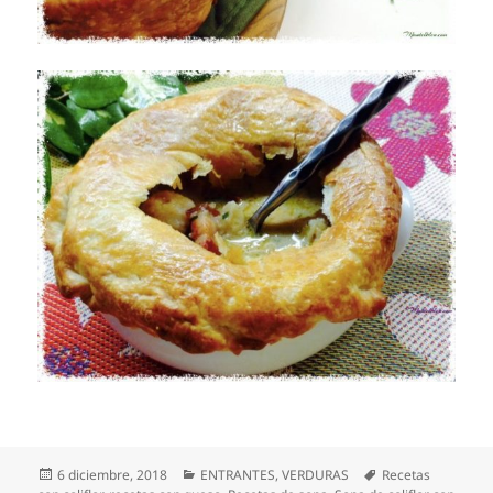
Publicado
Categorías
Etiquetas
6 diciembre, 2018
ENTRANTES
,
VERDURAS
Recetas