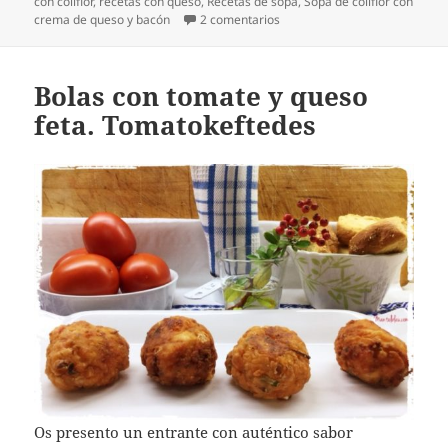
el
con coliflor
,
recetas con queso
,
Recetas de sopa
,
Sopa de coliflor con
en Sopa de coliflor con crema
crema de queso y bacón
2 comentarios
Bolas con tomate y queso
feta. Tomatokeftedes
Os presento un entrante con auténtico sabor