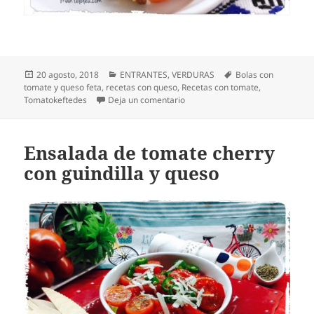
Publicado
Categorías
Etiquetas
20 agosto, 2018
ENTRANTES
,
VERDURAS
Bolas con
el
tomate y queso feta
,
recetas con queso
,
Recetas con tomate
,
en Bolas con tomate y queso fet
Tomatokeftedes
Deja un comentario
Ensalada de tomate cherry
con guindilla y queso