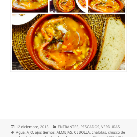
Publicado
Categorías
12 diciembre, 2013
ENTRANTES
,
PESCADOS
,
VERDURAS
el
Etiquetas
Agua
,
AJO
,
ajos tiernos
,
ALMEJAS
,
CEBOLLA
,
chalotas
,
chusco de