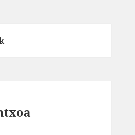
k
ntxoa