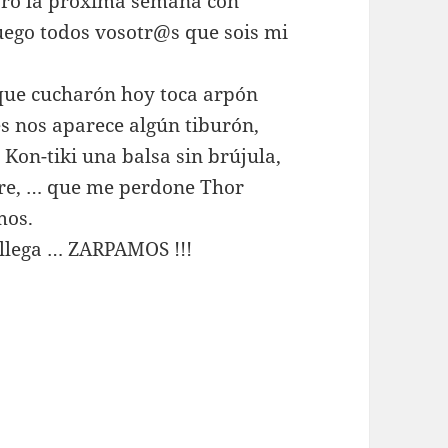
aro la próxima semana con
uego todos vosotr@s que sois mi
 que cucharón hoy toca arpón
es nos aparece algún tiburón,
Kon-tiki una balsa sin brújula,
bre, … que me perdone Thor
mos.
 llega … ZARPAMOS !!!