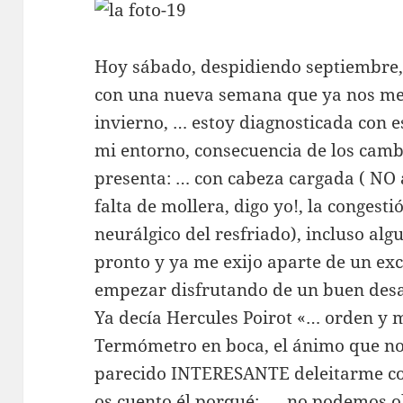
Hoy sábado, despidiendo septiembre, 
con una nueva semana que ya nos met
invierno, … estoy diagnosticada con 
mi entorno, consecuencia de los camb
presenta: … con cabeza cargada ( NO
falta de mollera, digo yo!, la congesti
neurálgico del resfriado), incluso al
pronto y ya me exijo aparte de un exc
empezar disfrutando de un buen des
Ya decía Hercules Poirot «… orden y 
Termómetro en boca, el ánimo que no
parecido INTERESANTE deleitarme co
os cuento él porqué: … no podemos ol