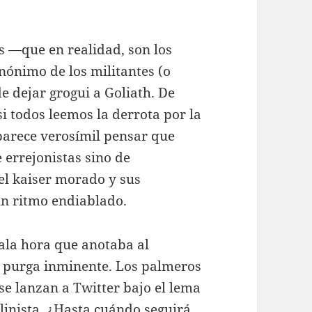
s —que en realidad, son los
ónimo de los militantes (o
e dejar grogui a Goliath. De
si todos leemos la derrota por la
arece verosímil pensar que
 errejonistas sino de
del kaiser morado y sus
un ritmo endiablado.
mala hora que anotaba al
 en purga inminente. Los palmeros
e lanzan a Twitter bajo el lema
alinista. ¿Hasta cuándo seguirá