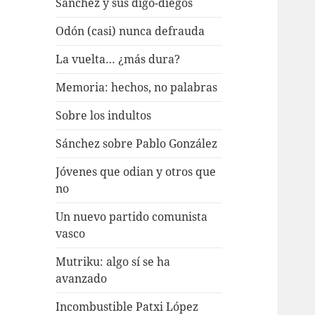
Sánchez y sus digo-diegos
Odón (casi) nunca defrauda
La vuelta… ¿más dura?
Memoria: hechos, no palabras
Sobre los indultos
Sánchez sobre Pablo González
Jóvenes que odian y otros que
no
Un nuevo partido comunista
vasco
Mutriku: algo sí se ha
avanzado
Incombustible Patxi López