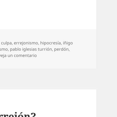
,
culpa
,
errejonismo
,
hipocresía
,
iñigo
ismo
,
pablo iglesias turrión
,
perdón
,
en Pablo decreta el silencio
eja un comentario
rrejón?