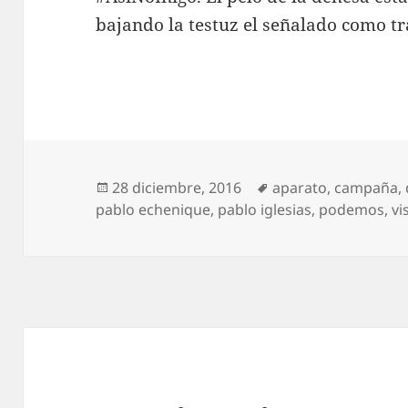
bajando la testuz el señalado como t
Publicado
Etiquetas
28 diciembre, 2016
aparato
,
campaña
,
el
pablo echenique
,
pablo iglesias
,
podemos
,
vi