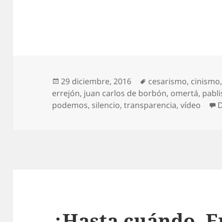
Publicado
Etiquetas
29 diciembre, 2016
cesarismo
,
cinismo
el
errejón
,
juan carlos de borbón
,
omertá
,
pabl
podemos
,
silencio
,
transparencia
,
vídeo
D
¿Hasta cuándo, E