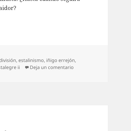
raidor?
división
,
estalinismo
,
iñigo errejón
,
en ¿Hasta cuándo, Errejó
stalegre ii
Deja un comentario