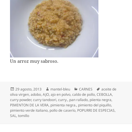
Un arroz muy sabroso.
Publicado
Autor
Categorías
Etiquetas
29 agosto, 2013
mantel-bleu
CARNES
aceite de
el
oliva virgen
,
adobo
,
AJO
,
ajo en polvo
,
caldo de pollo
,
CEBOLLA
,
curry powder
,
curry tandoori
,
curry.
,
pan rallado
,
piienta negra
,
PIMENTON DE LA VERA
,
pimienta negra.
,
pimiento del piquillo
,
pimiento verde italiano
,
pollo de caserío
,
POPURRI DE ESPECIAS
,
SAL
,
tomillo