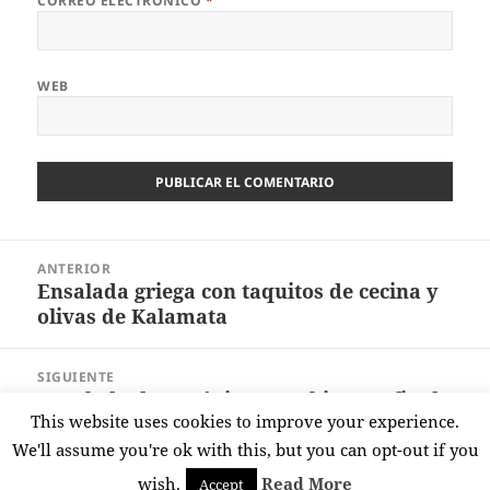
CORREO ELECTRÓNICO
*
WEB
Navegación
ANTERIOR
de
Ensalada griega con taquitos de cecina y
Entrada
entradas
olivas de Kalamata
anterior:
SIGUIENTE
Ensalada de canónigos con higo confitado
Entrada
This website uses cookies to improve your experience.
y foie
siguiente:
We'll assume you're ok with this, but you can opt-out if you
wish.
Read More
Accept
Funciona gracias a WordPress