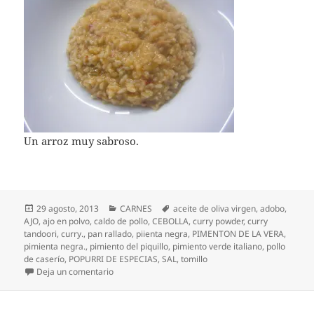
Un arroz muy sabroso.
Publicado
Categorías
Etiquetas
29 agosto, 2013
CARNES
aceite de oliva virgen
,
adobo
,
el
AJO
,
ajo en polvo
,
caldo de pollo
,
CEBOLLA
,
curry powder
,
curry
tandoori
,
curry.
,
pan rallado
,
piienta negra
,
PIMENTON DE LA VERA
,
pimienta negra.
,
pimiento del piquillo
,
pimiento verde italiano
,
pollo
de caserío
,
POPURRI DE ESPECIAS
,
SAL
,
tomillo
en Pollo de caserío adobado con especias en salsa
Deja un comentario