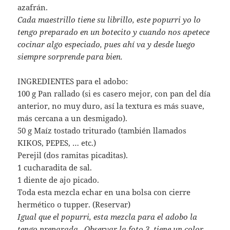
azafrán.
Cada maestrillo tiene su librillo, este popurri yo lo
tengo preparado en un botecito y cuando nos apetece
cocinar algo
especiado, pues ahí va y desde luego
siempre sorprende para bien.
INGREDIENTES para el adobo:
100 g Pan rallado (si es casero mejor, con pan del día
anterior, no muy duro, así la textura es más suave,
más cercana a un desmigado).
50 g Maíz tostado triturado (también llamados
KIKOS, PEPES, … etc.)
Perejil (dos ramitas picaditas).
1 cucharadita de sal.
1 diente de ajo picado.
Toda esta mezcla echar en una bolsa con cierre
hermético o tupper. (Reservar)
Igual que el popurri, esta mezcla para el adobo la
tengo preparada. Observar la foto 3, tiene un color