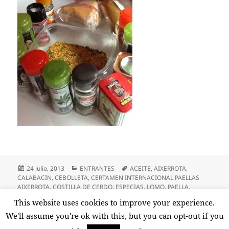
Publicado
Categorías
Etiquetas
24 julio, 2013
ENTRANTES
ACEITE
,
AIXERROTA
,
el
CALABACIN
,
CEBOLLETA
,
CERTAMEN INTERNACIONAL PAELLAS
AIXERROTA
,
COSTILLA DE CERDO
,
ESPECIAS
,
LOMO
,
PAELLA
,
PIMIENTO VERDE
,
POCHAR VERDURAS
,
POPURRI DE ESPECIAS
,
This website uses cookies to improve your experience.
en PAELLA DE LOMO Y COSTILLA DE CERDO 
PUERRO
2 comentarios
We'll assume you're ok with this, but you can opt-out if you