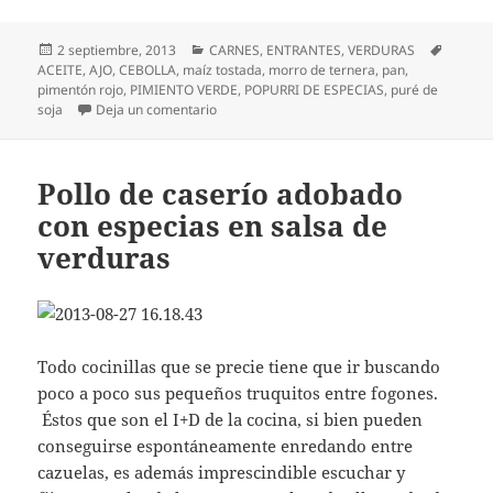
Publicado
Categorías
Etiquet
2 septiembre, 2013
CARNES
,
ENTRANTES
,
VERDURAS
el
ACEITE
,
AJO
,
CEBOLLA
,
maíz tostada
,
morro de ternera
,
pan
,
pimentón rojo
,
PIMIENTO VERDE
,
POPURRI DE ESPECIAS
,
puré de
en Puré de soja con morros y picatostes
soja
Deja un comentario
Pollo de caserío adobado
con especias en salsa de
verduras
Todo cocinillas que se precie tiene que ir buscando
poco a poco sus pequeños truquitos entre fogones.
Éstos que son el I+D de la cocina, si bien pueden
conseguirse espontáneamente enredando entre
cazuelas, es además imprescindible escuchar y