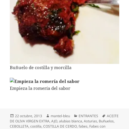
Buñuelo de costilla y morcilla
Empieza la romería del sabor
Publicado
Autor
Categorías
Etiquetas
22 octubre, 2013
mantel-bleu
ENTRANTES
ACEITE
el
DE OLIVA VIRGEN EXTRA
,
AJO
,
alubias blanca
,
Asturias
,
Buñuelos
,
CEBOLLETA
,
costilla
,
COSTILLA DE CERDO
,
fabes
,
Fabes con