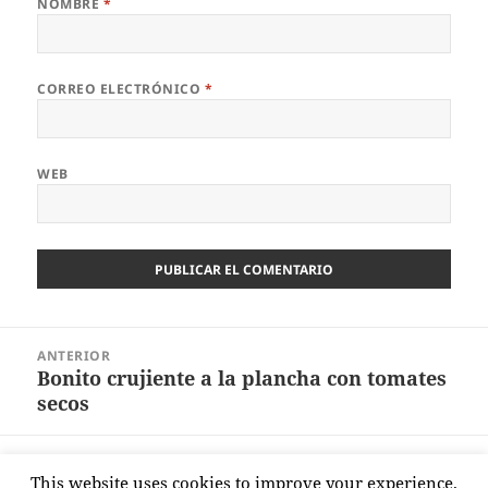
NOMBRE
*
CORREO ELECTRÓNICO
*
WEB
Navegación
ANTERIOR
de
Bonito crujiente a la plancha con tomates
Entrada
entradas
secos
anterior:
SIGUIENTE
This website uses cookies to improve your experience.
Tortilla con tomate y txapela de morcilla
Entrada