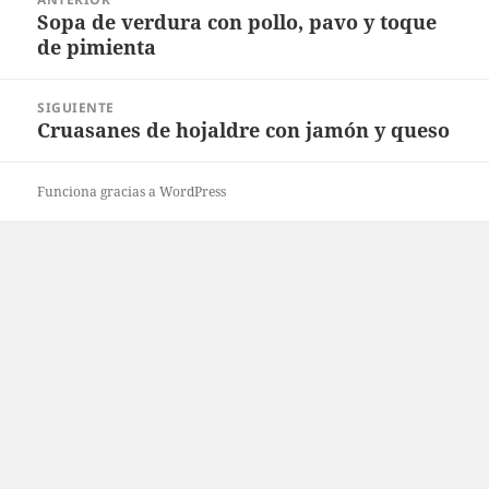
de
Sopa de verdura con pollo, pavo y toque
Entrada
entradas
de pimienta
anterior:
SIGUIENTE
Cruasanes de hojaldre con jamón y queso
Entrada
siguiente:
Funciona gracias a WordPress