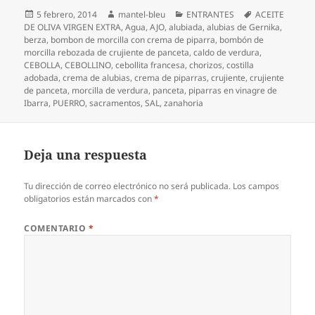
Publicado
Autor
Categorías
Etiquetas
5 febrero, 2014
mantel-bleu
ENTRANTES
ACEITE
el
DE OLIVA VIRGEN EXTRA
,
Agua
,
AJO
,
alubiada
,
alubias de Gernika
,
berza
,
bombon de morcilla con crema de piparra
,
bombón de
morcilla rebozada de crujiente de panceta
,
caldo de verdura
,
CEBOLLA
,
CEBOLLINO
,
cebollita francesa
,
chorizos
,
costilla
adobada
,
crema de alubias
,
crema de piparras
,
crujiente
,
crujiente
de panceta
,
morcilla de verdura
,
panceta
,
piparras en vinagre de
Ibarra
,
PUERRO
,
sacramentos
,
SAL
,
zanahoria
Deja una respuesta
Tu dirección de correo electrónico no será publicada.
Los campos
obligatorios están marcados con
*
COMENTARIO
*