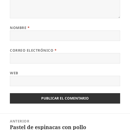
NOMBRE
*
CORREO ELECTRÓNICO
*
WEB
Navegación
ANTERIOR
de
Pastel de espinacas con pollo
Entrada