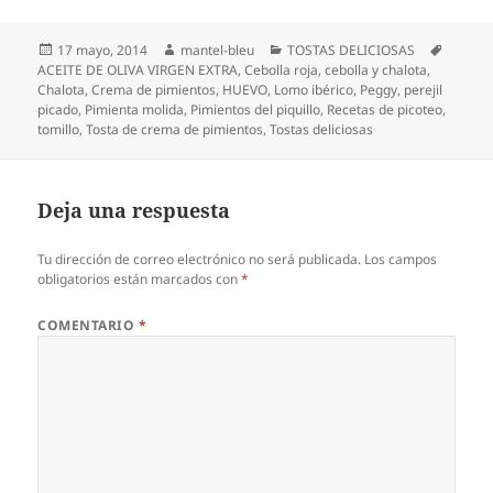
Publicado
Autor
Categorías
Etiquet
17 mayo, 2014
mantel-bleu
TOSTAS DELICIOSAS
el
ACEITE DE OLIVA VIRGEN EXTRA
,
Cebolla roja
,
cebolla y chalota
,
Chalota
,
Crema de pimientos
,
HUEVO
,
Lomo ibérico
,
Peggy
,
perejil
picado
,
Pimienta molida
,
Pimientos del piquillo
,
Recetas de picoteo
,
tomillo
,
Tosta de crema de pimientos
,
Tostas deliciosas
Deja una respuesta
Tu dirección de correo electrónico no será publicada.
Los campos
obligatorios están marcados con
*
COMENTARIO
*