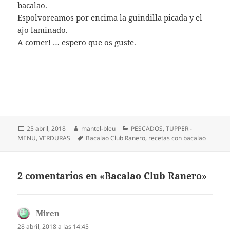
bacalao.
Espolvoreamos por encima la guindilla picada y el
ajo laminado.
A comer! … espero que os guste.
Publicado
Autor
Categorías
25 abril, 2018
mantel-bleu
PESCADOS
,
TUPPER -
el
Etiquetas
MENU
,
VERDURAS
Bacalao Club Ranero
,
recetas con bacalao
2 comentarios en «Bacalao Club Ranero»
Miren
dice:
28 abril, 2018 a las 14:45