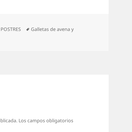
as
Etiquetas
,
POSTRES
Galletas de avena y
blicada.
Los campos obligatorios