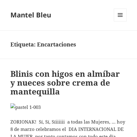
Mantel Bleu
MENÚ
Y
WIDGETS
Etiqueta:
Encartaciones
Blinis con higos en almíbar
y nueces sobre crema de
mantequilla
ZORIONAK! Sí, Sí, Síiiiiii a todas las Mujeres, … hoy
8 de marzo celebramos el DIA INTERNACIONAL DE
LA MUJER, por tanto contamos con todo este día