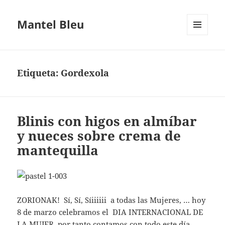
Mantel Bleu
MENÚ
Y
WIDGETS
Etiqueta:
Gordexola
Blinis con higos en almíbar
y nueces sobre crema de
mantequilla
ZORIONAK! Sí, Sí, Síiiiiii a todas las Mujeres, … hoy
8 de marzo celebramos el DIA INTERNACIONAL DE
LA MUJER, por tanto contamos con todo este día