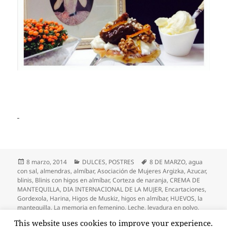
Publicado
Categorías
Etiquetas
8 marzo, 2014
DULCES
,
POSTRES
8 DE MARZO
,
agua
el
con sal
,
almendras
,
almíbar
,
Asociación de Mujeres Argizka
,
Azucar
,
blinis
,
Blinis con higos en almíbar
,
Corteza de naranja
,
CREMA DE
MANTEQUILLA
,
DIA INTERNACIONAL DE LA MUJER
,
Encartaciones
,
Gordexola
,
Harina
,
Higos de Muskiz
,
higos en almíbar
,
HUEVOS
,
la
mantequilla
,
La memoria en femenino
,
Leche
,
levadura en polvo
,
Mantequilla
,
mantequilla en pomada
,
Muskiz
,
naranja
,
NUECES
,
This website uses cookies to improve your experience.
en Blinis con higos en almíbar
Nueces de Muskiz
Deja un comentario