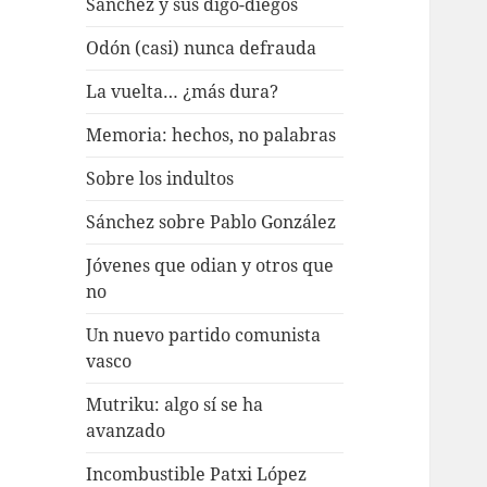
Sánchez y sus digo-diegos
Odón (casi) nunca defrauda
La vuelta… ¿más dura?
Memoria: hechos, no palabras
Sobre los indultos
Sánchez sobre Pablo González
Jóvenes que odian y otros que
no
Un nuevo partido comunista
vasco
Mutriku: algo sí se ha
avanzado
Incombustible Patxi López