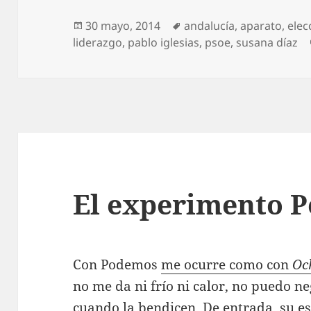
Publicado
Etiquetas
30 mayo, 2014
andalucía
,
aparato
,
elec
el
liderazgo
,
pablo iglesias
,
psoe
,
susana díaz
El experimento 
Con Podemos
me ocurre como con
Oc
no me da ni frío ni calor, no puedo n
cuando la bendicen. De entrada, su e