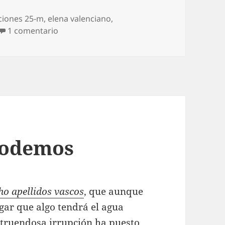
ciones 25-m
,
elena valenciano
,
en ¡Oh, Susana!
1 comentario
Podemos
ho
apellidos
vascos
, que aunque
egar que algo tendrá el agua
struendosa irrupción ha puesto