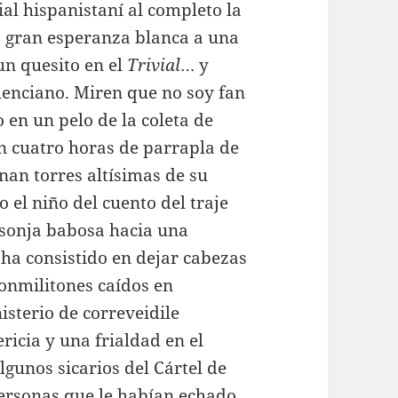
cial hispanistaní al completo la
 gran esperanza blanca a una
un quesito en el
Trivial
… y
lenciano. Miren que no soy fan
 en un pelo de la coleta de
 cuatro horas de parrapla de
inan torres altísimas de su
 el niño del cuento del traje
sonja babosa hacia una
 ha consistido en dejar cabezas
conmilitones caídos en
nisterio de correveidile
icia y una frialdad en el
lgunos sicarios del Cártel de
personas que le habían echado