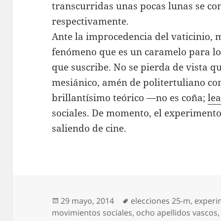
transcurridas unas pocas lunas se con
respectivamente.
Ante la improcedencia del vaticinio,
fenómeno que es un caramelo para los 
que suscribe. No se pierda de vista qu
mesiánico, amén de politertuliano con
brillantísimo teórico —no es coña;
lea
sociales. De momento, el experimento
saliendo de cine.
Publicado
Etiquetas
29 mayo, 2014
elecciones 25-m
,
experi
el
movimientos sociales
,
ocho apellidos vascos