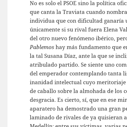
No es solo el PSOE sino la política ofi
que canta la Traviata cuando nombra
individua que con dificultad ganaría 
únicamente si su rival fuera Elena Va
del otro nuevo fenómeno ibérico, pero
Pablemos
hay más fundamento que en
la tal Susana Díaz, ante la que se incl
atribulado partido. Se siente uno como
del emperador contemplando tanta li
inanidad intelectual cuyo meritoriaje
de caballo sobre la almohada de los 
desgracia. Es cierto, sí, que en ese mi
aparatero ha demostrado una gran per
laminado de rivales de ya quisieran a
Medellín; entre sus víctimas, varias 