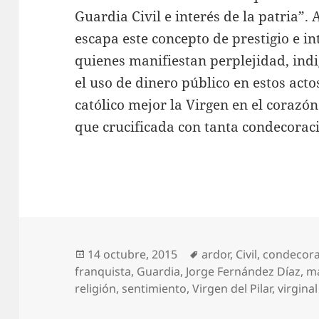
Guardia Civil e interés de la patria”.
escapa este concepto de prestigio e in
quienes manifiestan perplejidad, in
el uso de dinero público en estos act
católico mejor la Virgen en el cora
que crucificada con tanta condecorac
Publicado
Etiquetas
14 octubre, 2015
ardor
,
Civil
,
condecor
el
franquista
,
Guardia
,
Jorge Fernández Díaz
,
m
religión
,
sentimiento
,
Virgen del Pilar
,
virginal