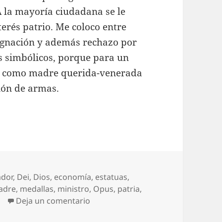
 A la mayoría ciudadana se le
terés patrio. Me coloco entre
dignación y además rechazo por
os simbólicos, porque para un
zón como madre querida-venerada
ión de armas.
ador
,
Dei
,
Dios
,
economía
,
estatuas
,
adre
,
medallas
,
ministro
,
Opus
,
patria
,
en La Virgen en su peana
Deja un comentario