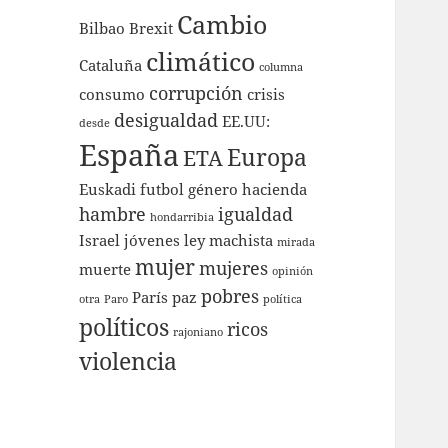
Cambio
Bilbao
Brexit
climático
Cataluña
columna
corrupción
consumo
crisis
desigualdad
EE.UU:
desde
España
Europa
ETA
Euskadi
futbol
género
hacienda
hambre
igualdad
hondarribia
Israel
jóvenes
ley
machista
mirada
mujer
mujeres
muerte
opinión
pobres
París
paz
otra
Paro
política
políticos
ricos
rajoniano
violencia