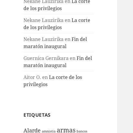
Nekane Lauzirika
en
La corte
de los privilegios
Nekane Lauzirika
en
La corte
de los privilegios
Nekane Lauzirika
en
Fin del
maratón inaugural
Guernica Gernikara
en
Fin del
maratón inaugural
Aitor O.
en
La corte de los
privilegios
ETIQUETAS
armas
Alarde
amnistia
bancos