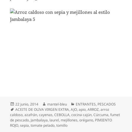
Publicado
Autor
Categorías
22 junio, 2014
mantel-bleu
ENTRANTES
,
PESCADOS
el
Etiquetas
ACEITE DE OLIVA VIRGEN EXTRA
,
AJO
,
apio
,
ARROZ
,
arroz
caldoso
,
azafrán
,
cayenas
,
CEBOLLA
,
cocina cajún
,
Cúrcuma
,
fumet
de pescado
,
Jambalaya
,
laurel
,
mejillones
,
orégano
,
PIMIENTO
ROJO
,
sepia
,
tomate pelado
,
tomillo