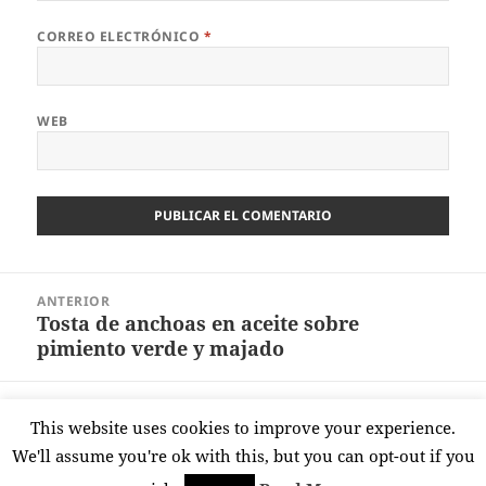
CORREO ELECTRÓNICO
*
WEB
Navegación
ANTERIOR
de
Tosta de anchoas en aceite sobre
Entrada
entradas
pimiento verde y majado
anterior:
SIGUIENTE
This website uses cookies to improve your experience.
Tortitas saladas con fiambre
Entrada
We'll assume you're ok with this, but you can opt-out if you
siguiente: