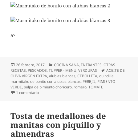
a>
Publicado
Categorías
26 febrero, 2017
COCINA SANA
,
ENTRANTES
,
OTRAS
el
Etiquetas
RECETAS
,
PESCADOS
,
TUPPER - MENU
,
VERDURAS
ACEITE DE
OLIVA VIRGEN EXTRA
,
alubias blancas
,
CEBOLLETA
,
guindilla
,
marmitako de bonito con alubias blancas
,
PEREJIL
,
PIMIENTO
VERDE
,
pulpa de pimiento choricero
,
romero
,
TOMATE
en Marmitako de alubias blancas con bonito
1 comentario
Tosta de medallones de
manitas con piquillo y
almendras