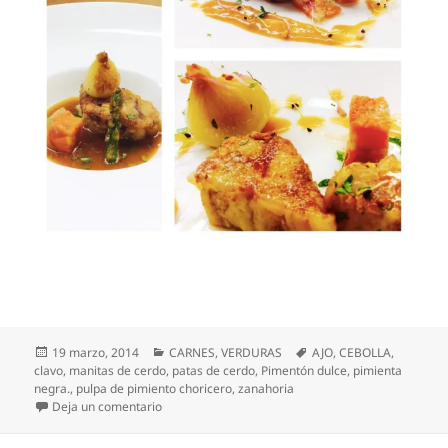
Publicado
Categorías
Etiquetas
19 marzo, 2014
CARNES
,
VERDURAS
AJO
,
CEBOLLA
,
el
clavo
,
manitas de cerdo
,
patas de cerdo
,
Pimentón dulce
,
pimienta
negra.
,
pulpa de pimiento choricero
,
zanahoria
en Manitas de cerdo en pastel con verduras y espár
Deja un comentario