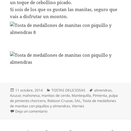
un toque de cebollino picado.
Si sois de los que os gustan las manitas, seguro que
vais a disfrutar un montón.
Publicado
Categorías
Etiquetas
11 octubre, 2014
TOSTAS DELICIOSAS
almendras
,
el
Azucar
,
mahonesa
,
manitas de cerdo
,
Mantequilla
,
Pimienta
,
pulpa
de pimiento choricero
,
Robison Crusoe
,
SAL
,
Tosta de medallones
de manitas con piquillos y almendras
,
Viernes
en Tosta de medallones de manitas con piquillo y 
Deja un comentario