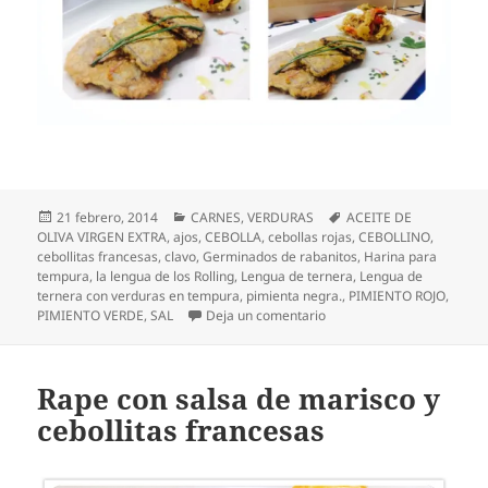
Publicado
Categorías
Etiquetas
21 febrero, 2014
CARNES
,
VERDURAS
ACEITE DE
el
OLIVA VIRGEN EXTRA
,
ajos
,
CEBOLLA
,
cebollas rojas
,
CEBOLLINO
,
cebollitas francesas
,
clavo
,
Germinados de rabanitos
,
Harina para
tempura
,
la lengua de los Rolling
,
Lengua de ternera
,
Lengua de
ternera con verduras en tempura
,
pimienta negra.
,
PIMIENTO ROJO
,
en Lengua de ternera con
PIMIENTO VERDE
,
SAL
Deja un comentario
Rape con salsa de marisco y
cebollitas francesas