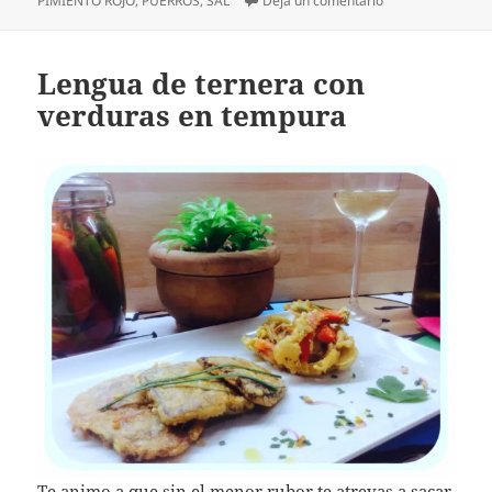
PIMIENTO ROJO
,
PUERROS
,
SAL
Deja un comentario
Lengua de ternera con
verduras en tempura
Te animo a que sin el menor rubor te atrevas a sacar