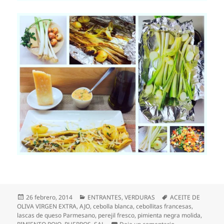
Publicado
Categorías
Etiquetas
26 febrero, 2014
ENTRANTES
,
VERDURAS
ACEITE DE
el
OLIVA VIRGEN EXTRA
,
AJO
,
cebolla blanca
,
cebollitas francesas
,
lascas de queso Parmesano
,
perejil fresco
,
pimienta negra molida
,
en Puerros y cebo