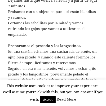
Dejamos hasta que vuelva a hervir y a partir de aquí
7 minutos.
Probamos con un objeto en punta si están blanditas
y sacamos.
Cortamos las cebollitas por la mitad y vamos
retirando los gajos que vamos a utilizar en el
emplatado.
Preparamos el pescado y los langostinos.
En una sartén, echamos una cucharada de aceite, un
ajito bien picado y cuando esté caliente freímos los
filetes de rape. Retiramos y reservamos.
Seguido en esa misma aceite, volvemos a echar ajito
picado y los langostinos, previamente pelado el
cuerpo, dejando sólo la cabeza y la puntita de la cola.
Salteamos bien, incorporamos el zumo de medio
This website uses cookies to improve your experience.
limón y removemos continuamente.
We'll assume you're ok with this, but you can opt-out if you
Sacamos y Reservamos.
wish.
Read More
Accept