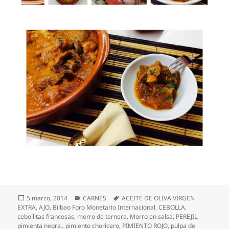
Publicado
Categorías
Etiquetas
5 marzo, 2014
CARNES
ACEITE DE OLIVA VIRGEN
el
EXTRA
,
AJO
,
Bilbao Foro Monetario Internacional
,
CEBOLLA
,
cebollitas francesas
,
morro de ternera
,
Morro en salsa
,
PEREJIL
,
pimienta negra.
,
pimiento choricero
,
PIMIENTO ROJO
,
pulpa de