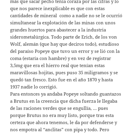
más que sacar pecho tenía coraza por las cifras y lo
que nos parece inexplicable es que con estas
cantidades de mineral como a nadie no se le ocurrió
simultanear la explotación de las minas con unos
grandes huertos para abastecer a la industria
siderometalúrgica. Todo parte de Erich, de los von
Wolf, alemán (que hay que deciros todo), estudioso
del paraíso Popeye que tuvo un error y se lió con la
coma (estaría con hambre) y en vez de registrar
3,5mg que era el hierro real que tenían estas
maravillosas hojitas, pues puso 35 miligramos y se
quedó tan fresco. Esto fue en el año 1870 y hasta
1937 nadie lo corrigió.
Para entonces ya andaba Popeye soltando guantazos
a Brutus en la creencia que dicha fuerza le llegaba
de las raciones verdes que se engullía, … pues
porque Brutus no era muy listo, porque tras esta
certeza que ahora tenemos, le da por defenderse y
nos empotra al “anclitas” con pipa y todo. Pero