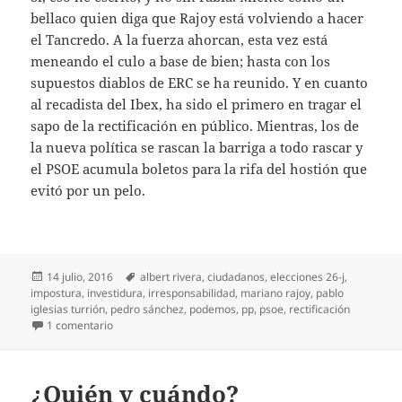
bellaco quien diga que Rajoy está volviendo a hacer
el Tancredo. A la fuerza ahorcan, esta vez está
meneando el culo a base de bien; hasta con los
supuestos diablos de ERC se ha reunido. Y en cuanto
al recadista del Ibex, ha sido el primero en tragar el
sapo de la rectificación en público. Mientras, los de
la nueva política se rascan la barriga a todo rascar y
el PSOE acumula boletos para la rifa del hostión que
evitó por un pelo.
Publicado
Etiquetas
14 julio, 2016
albert rivera
,
ciudadanos
,
elecciones 26-j
,
el
impostura
,
investidura
,
irresponsabilidad
,
mariano rajoy
,
pablo
iglesias turrión
,
pedro sánchez
,
podemos
,
pp
,
psoe
,
rectificación
en Irresponsables o algo peor
1 comentario
¿Quién y cuándo?