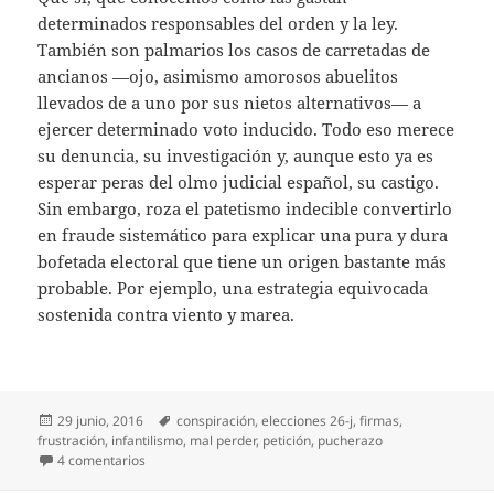
determinados responsables del orden y la ley.
También son palmarios los casos de carretadas de
ancianos —ojo, asimismo amorosos abuelitos
llevados de a uno por sus nietos alternativos— a
ejercer determinado voto inducido. Todo eso merece
su denuncia, su investigación y, aunque esto ya es
esperar peras del olmo judicial español, su castigo.
Sin embargo, roza el patetismo indecible convertirlo
en fraude sistemático para explicar una pura y dura
bofetada electoral que tiene un origen bastante más
probable. Por ejemplo, una estrategia equivocada
sostenida contra viento y marea.
Publicado
Etiquetas
29 junio, 2016
conspiración
,
elecciones 26-j
,
firmas
,
el
frustración
,
infantilismo
,
mal perder
,
petición
,
pucherazo
en Y ahora, pucherazo
4 comentarios