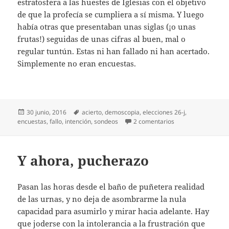
estratosfera a las huestes de Iglesias con el objetivo
de que la profecía se cumpliera a sí misma. Y luego
había otras que presentaban unas siglas (¡o unas
frutas!) seguidas de unas cifras al buen, mal o
regular tuntún. Estas ni han fallado ni han acertado.
Simplemente no eran encuestas.
Publicado
Etiquetas
30 junio, 2016
acierto
,
demoscopia
,
elecciones 26-j
,
el
en Demoscopia pa
encuestas
,
fallo
,
intención
,
sondeos
2 comentarios
Y ahora, pucherazo
Pasan las horas desde el baño de puñetera realidad
de las urnas, y no deja de asombrarme la nula
capacidad para asumirlo y mirar hacia adelante. Hay
que joderse con la intolerancia a la frustración que