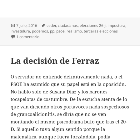
Publicado
Etiquetas
7 julio, 2016
ceder
,
ciudadanos
,
elecciones 26-j
,
impostura
,
el
investidura
,
podemos
,
pp
,
psoe
,
realismo
,
terceras elecciones
en ¿Quién y cuándo?
1 comentario
La decisión de Ferraz
O servidor no entiende definitivamente nada, o el
PSOE ha asumido que su papel está en la oposición.
No hablo solo de Susana Díaz y los barones
tocapelotas de costumbre. De la escucha atenta de lo
que van diciendo otros portavoces nada sospechosos
de grancoalicionitis, se diría que no se ven
montando el mismo psicodrama bufo que tras el 20-
D. Si aquello tuvo algún sentido porque la
matemática, aunque fuera forzándola, podía