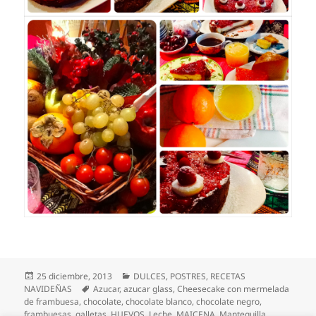
Publicado
Categorías
25 diciembre, 2013
DULCES
,
POSTRES
,
RECETAS
el
Etiquetas
NAVIDEÑAS
Azucar
,
azucar glass
,
Cheesecake con mermelada
de frambuesa
,
chocolate
,
chocolate blanco
,
chocolate negro
,
frambuesas
,
galletas
,
HUEVOS
,
Leche
,
MAICENA
,
Mantequilla
,