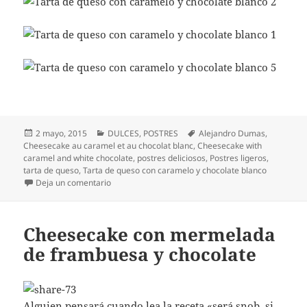
Publicado
Categorías
Etiquetas
2 mayo, 2015
DULCES
,
POSTRES
Alejandro Dumas
,
el
Cheesecake au caramel et au chocolat blanc
,
Cheesecake with
caramel and white chocolate
,
postres deliciosos
,
Postres ligeros
,
tarta de queso
,
Tarta de queso con caramelo y chocolate blanco
en Tarta de queso con caramelo y chocolate blanco
Deja un comentario
Cheesecake con mermelada
de frambuesa y chocolate
Alguien pensará cuando lea la receta «será snob, si