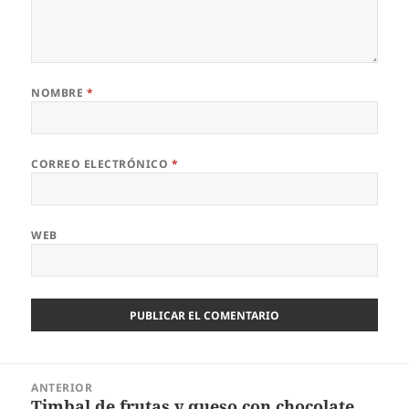
NOMBRE
*
CORREO ELECTRÓNICO
*
WEB
Navegación
ANTERIOR
de
Timbal de frutas y queso con chocolate
Entrada