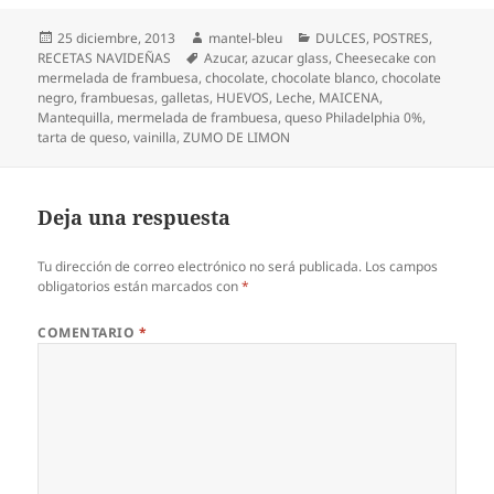
Publicado
Autor
Categorías
25 diciembre, 2013
mantel-bleu
DULCES
,
POSTRES
,
el
Etiquetas
RECETAS NAVIDEÑAS
Azucar
,
azucar glass
,
Cheesecake con
mermelada de frambuesa
,
chocolate
,
chocolate blanco
,
chocolate
negro
,
frambuesas
,
galletas
,
HUEVOS
,
Leche
,
MAICENA
,
Mantequilla
,
mermelada de frambuesa
,
queso Philadelphia 0%
,
tarta de queso
,
vainilla
,
ZUMO DE LIMON
Deja una respuesta
Tu dirección de correo electrónico no será publicada.
Los campos
obligatorios están marcados con
*
COMENTARIO
*