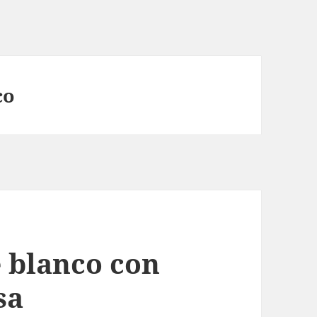
co
e blanco con
sa