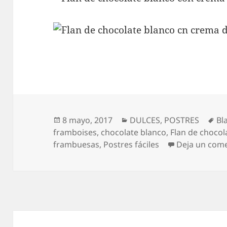
Publicado
Categorías
Et
8 mayo, 2017
DULCES
,
POSTRES
Bl
el
framboises
,
chocolate blanco
,
Flan de chocol
frambuesas
,
Postres fáciles
Deja un com