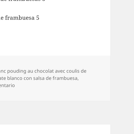
iquetas
anc pouding au chocolat avec coulis de
ate blanco con salsa de frambuesa
,
en Flan de chocolate blanco con salsa de frambuesa
entario