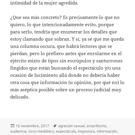
intimidad de la mujer agredida.
¿Que sea más concreto? Es precisamente lo que no
quiero, lo que intencionadamente evito, porque
para serlo, tendría que enumerar los detalles que
estoy clamando que sobran. Y sí, ya sé que me queda
una columna oscura, que habrá lectores que se
pierdan, pero lo prefiero antes que enrolarme en el
ejército mixto de tipos sin escrúpulos y santurrones
fingidos que están buscando el espectáculo y/o una
ocasión de lucimiento allá donde no debería haber
otra cosa que información (u opinión, por qué no) lo
más aséptica posible sobre un proceso judicial muy
delicado.
Publicado
Etiquetas
16 noviembre, 2017
agresión sexual
,
amarillismo
,
el
audiencia
,
circo mediático
,
espectáculo
,
impostura
,
información
,