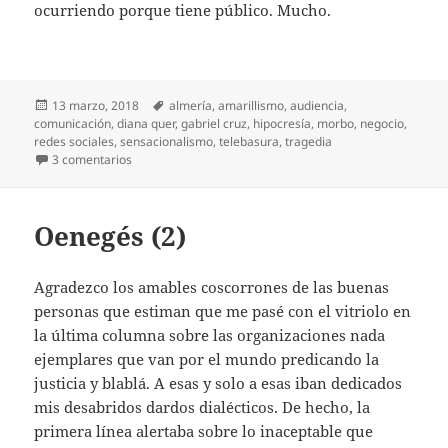
ocurriendo porque tiene público. Mucho.
Publicado
Etiquetas
13 marzo, 2018
almería
,
amarillismo
,
audiencia
,
el
comunicación
,
diana quer
,
gabriel cruz
,
hipocresía
,
morbo
,
negocio
,
redes sociales
,
sensacionalismo
,
telebasura
,
tragedia
en Circo del morbo
3 comentarios
Oenegés (2)
Agradezco los amables coscorrones de las buenas
personas que estiman que me pasé con el vitriolo en
la última columna sobre las organizaciones nada
ejemplares que van por el mundo predicando la
justicia y blablá. A esas y solo a esas iban dedicados
mis desabridos dardos dialécticos. De hecho, la
primera línea alertaba sobre lo inaceptable que