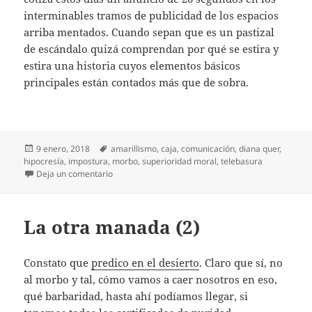
interminables tramos de publicidad de los espacios
arriba mentados. Cuando sepan que es un pastizal
de escándalo quizá comprendan por qué se estira y
estira una historia cuyos elementos básicos
principales están contados más que de sobra.
Publicado
Etiquetas
9 enero, 2018
amarillismo
,
caja
,
comunicación
,
diana quer
,
el
hipocresía
,
impostura
,
morbo
,
superioridad moral
,
telebasura
en El morbo hace caja
Deja un comentario
La otra manada (2)
Constato que
predico en el desierto
. Claro que sí, no
al morbo y tal, cómo vamos a caer nosotros en eso,
qué barbaridad, hasta ahí podíamos llegar, si