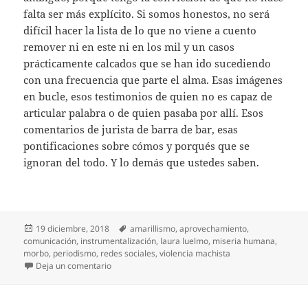
falta ser más explícito. Si somos honestos, no será
difícil hacer la lista de lo que no viene a cuento
remover ni en este ni en los mil y un casos
prácticamente calcados que se han ido sucediendo
con una frecuencia que parte el alma. Esas imágenes
en bucle, esos testimonios de quien no es capaz de
articular palabra o de quien pasaba por allí. Esos
comentarios de jurista de barra de bar, esas
pontificaciones sobre cómos y porqués que se
ignoran del todo. Y lo demás que ustedes saben.
Publicado
Etiquetas
19 diciembre, 2018
amarillismo
,
aprovechamiento
,
el
comunicación
,
instrumentalización
,
laura luelmo
,
miseria humana
,
morbo
,
periodismo
,
redes sociales
,
violencia machista
en Huyamos del morbo
Deja un comentario