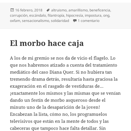
Publicado
Etiquetas
16 febrero, 2018
altruismo
,
amarillismo
,
beneficencia
,
el
corrupción
,
escándalo
,
filantropía
,
hipocresía
,
impostura
,
ong
,
en Oenegés
oxfam
,
sensacionalismo
,
solidaridad
1 comentario
El morbo hace caja
A los de mi gremio se nos da de vicio el flagelo. Lo
que nos habremos atizado a cuenta del tratamiento
mediático del caso Diana Quer. Si no hubiera tan
tremendo drama detrás, resultaría hasta graciosa la
exageración en el rasgado de vestiduras de…
¡exactamente los mismos y las mismas que se venían
dando un festín de morbo asqueroso desde el
minuto uno de la desaparición de la joven!
Encabezan la lista, cómo no, los programuelos
televisivos que están en la mente de todos y las
cabeceras que tampoco hace falta detallar. Sin