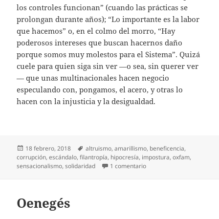
los controles funcionan” (cuando las prácticas se
prolongan durante años); “Lo importante es la labor
que hacemos” o, en el colmo del morro, “Hay
poderosos intereses que buscan hacernos daño
porque somos muy molestos para el Sistema”. Quizá
cuele para quien siga sin ver —o sea, sin querer ver
— que unas multinacionales hacen negocio
especulando con, pongamos, el acero, y otras lo
hacen con la injusticia y la desigualdad.
Publicado
Etiquetas
18 febrero, 2018
altruismo
,
amarillismo
,
beneficencia
,
el
corrupción
,
escándalo
,
filantropía
,
hipocresía
,
impostura
,
oxfam
,
en Oenegés (2)
sensacionalismo
,
solidaridad
1 comentario
Oenegés