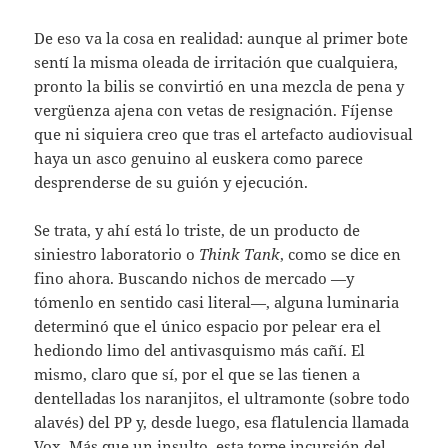
De eso va la cosa en realidad: aunque al primer bote
sentí la misma oleada de irritación que cualquiera,
pronto la bilis se convirtió en una mezcla de pena y
vergüenza ajena con vetas de resignación. Fíjense
que ni siquiera creo que tras el artefacto audiovisual
haya un asco genuino al euskera como parece
desprenderse de su guión y ejecución.
Se trata, y ahí está lo triste, de un producto de
siniestro laboratorio o
Think Tank
, como se dice en
fino ahora. Buscando nichos de mercado —y
tómenlo en sentido casi literal—, alguna luminaria
determinó que el único espacio por pelear era el
hediondo limo del antivasquismo más cañí. El
mismo, claro que sí, por el que se las tienen a
dentelladas los naranjitos, el ultramonte (sobre todo
alavés) del PP y, desde luego, esa flatulencia llamada
Vox. Más que un insulto, esta torpe incursión del