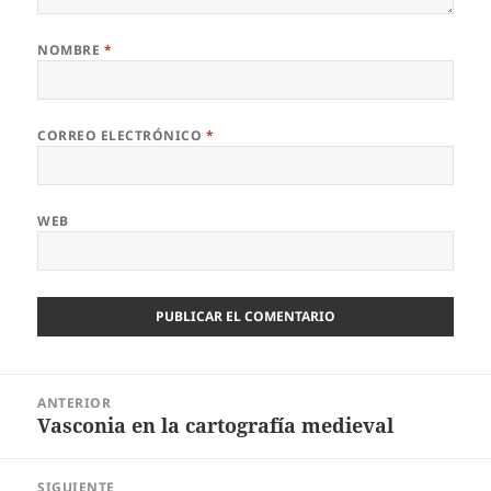
NOMBRE
*
CORREO ELECTRÓNICO
*
WEB
Navegación
ANTERIOR
de
Vasconia en la cartografía medieval
Entrada
entradas
anterior:
SIGUIENTE