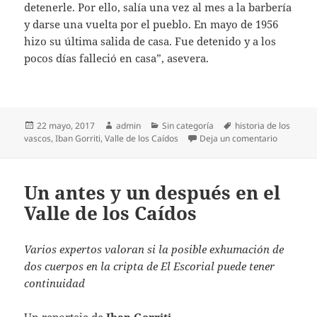
detenerle. Por ello, salía una vez al mes a la barbería
y darse una vuelta por el pueblo. En mayo de 1956
hizo su última salida de casa. Fue detenido y a los
pocos días falleció en casa”, asevera.
Publicado
Autor
Categorías
Etiquetas
22 mayo, 2017
admin
Sin categoría
historia de los
el
en Con el
vascos
,
Iban Gorriti
,
Valle de los Caídos
Deja un comentario
Un antes y un después en el
Valle de los Caídos
Varios expertos valoran si la posible exhumación de
dos cuerpos en la cripta de El Escorial puede tener
continuidad
Un reportaje de
Iban Gorriti