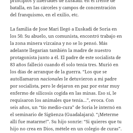
principios y libertades de Euskadi: en el frente de
batalla, en Ias cárceles y campos de concentración
del franquismo, en el exilio, etc.
La familia de Jose Mari llegó a Euskadi de Soria en
los 50. Su abuelo, un comunista, encontró trabajo en
la zona minera vizcaina y no se lo pensó. Más
adelante llegarían también la madre de nuestro
protagonista junto a él. El padre de este socialista de
83 años falleció cuando él solo tenía tres. Murió en
los días de arranque de la guerra. “Los que se
autollamaron
nacionales
le detuvieron a mi padre
por socialista, pero le dejaron en paz por estar muy
enfermo de silicosis cogida en las minas. Eso sí, le
requisaron los animales que tenía…”, evoca. Con
seis años, un “tío medio-cura” de Soria le internó en
el seminario de Sigüenza (Guadalajara). “¡Meterme
allí fue matarme!”. Su hijo sonríe: “Si quieres que tu
hijo no crea en Dios, métele en un colegio de curas”.