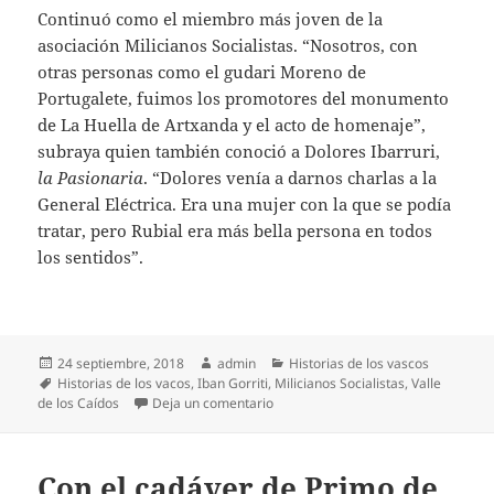
Continuó como el miembro más joven de la
asociación Milicianos Socialistas. “Nosotros, con
otras personas como el gudari Moreno de
Portugalete, fuimos los promotores del monumento
de La Huella de Artxanda y el acto de homenaje”,
subraya quien también conoció a Dolores Ibarruri,
la Pasionaria
. “Dolores venía a darnos charlas a la
General Eléctrica. Era una mujer con la que se podía
tratar, pero Rubial era más bella persona en todos
los sentidos”.
Publicado
Autor
Categorías
24 septiembre, 2018
admin
Historias de los vascos
el
Etiquetas
Historias de los vacos
,
Iban Gorriti
,
Milicianos Socialistas
,
Valle
en El sueño del secretario de los Mil
de los Caídos
Deja un comentario
Con el cadáver de Primo de