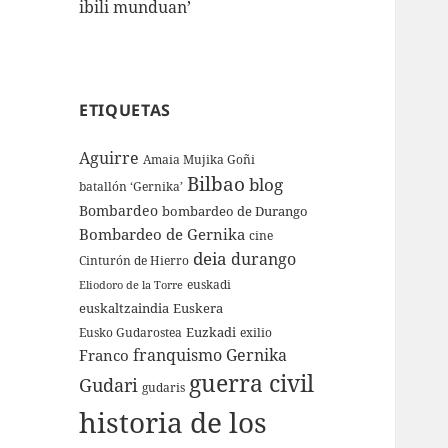
ibili munduan’
ETIQUETAS
Aguirre
Amaia Mujika Goñi
Bilbao
blog
batallón ‘Gernika’
Bombardeo
bombardeo de Durango
Bombardeo de Gernika
cine
deia
durango
Cinturón de Hierro
euskadi
Eliodoro de la Torre
euskaltzaindia
Euskera
Euzkadi
Eusko Gudarostea
exilio
franquismo
Gernika
Franco
guerra civil
Gudari
gudaris
historia de los