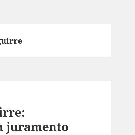
guirre
rre:
n juramento