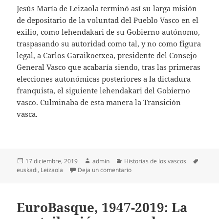
Jesús María de Leizaola terminó así su larga misión
de depositario de la voluntad del Pueblo Vasco en el
exilio, como lehendakari de su Gobierno autónomo,
traspasando su autoridad como tal, y no como figura
legal, a Carlos Garaikoetxea, presidente del Consejo
General Vasco que acabaría siendo, tras las primeras
elecciones autonómicas posteriores a la dictadura
franquista, el siguiente lehendakari del Gobierno
vasco. Culminaba de esta manera la Transición
vasca.
Publicado
Autor
Categorías
Etique
17 diciembre, 2019
admin
Historias de los vascos
el
en El regreso de Leizaola, la Tr
euskadi
,
Leizaola
Deja un comentario
EuroBasque, 1947-2019: La