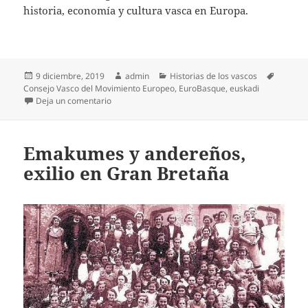
historia, economía y cultura vasca en Europa.
Publicado
Autor
Categorías
Etiquet
9 diciembre, 2019
admin
Historias de los vascos
el
Consejo Vasco del Movimiento Europeo
,
EuroBasque
,
euskadi
en EuroBasque, 1947-2019: La contribución vasca 
Deja un comentario
Emakumes y andereños,
exilio en Gran Bretaña