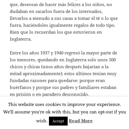
que, deseosas de hacer más felices a los niños, no
dudaban en sacarlos fuera de los internados,
llevarlos a menudo a sus casas a tomar el té o lo que
fuera, haciéndoles igualmente regalos de todo tipo.
Bien que lo recuerdan los que estuvieron en
Inglaterra.
Entre los años 1937 y 1940 regresó la mayor parte de
los menores, quedando en Inglaterra solo unos 500
chicos y chicas (unos años después bajarían a la
mitad aproximadamente); estos últimos tenían muy
fundadas razones para quedarse: porque eran
huérfanos y porque sus padres y familiares estaban
en prisión o en paradero desconocido.
This website uses cookies to improve your experience.
Con la vuelta de los niños, se cerraron la mayor
We'll assume you're ok with this, but you can opt-out if you
parte de las colonias y casas de acogida, por lo que
wish.
Read More
Accept
las andereños quedaron sin colocación,
prácticamente en la calle. Lo mismo sucedió con