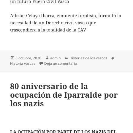
un futuro Fuero Civil Vasco
Adrián Celaya Ibarra, eminente foralista, formuló la
necesidad de un Derecho civil vasco que
trascendiera a la totalidad de la CAV
Publicado
Autor
Categorías
Etiquetas
5 octubre, 2020
admin
Historias de los vascos
el
en El Derecho civil vasco: del des
Historia vascas
Deja un comentario
80 aniversario de la
ocupación de Iparralde por
los nazis
LA OCUPACIÓN POR PARTE DE LOS NAZIS DEL