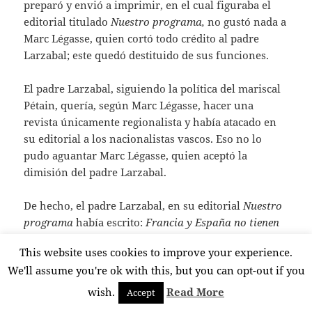
preparó y envió a imprimir, en el cual figuraba el
editorial titulado
Nuestro programa,
no gustó nada a
Marc Légasse, quien cortó todo crédito al padre
Larzabal; este quedó destituido de sus funciones.
El padre Larzabal, siguiendo la política del mariscal
Pétain, quería, según Marc Légasse, hacer una
revista únicamente regionalista y había atacado en
su editorial a los nacionalistas vascos. Eso no lo
pudo aguantar Marc Légasse, quien aceptó la
dimisión del padre Larzabal.
De hecho, el padre Larzabal, en su editorial
Nuestro
programa
había escrito:
Francia y España no tienen
que temer nada de nosotros. Los enemigos de la
This website uses cookies to improve your experience.
verdadera Francia y de la verdadera España son los
We'll assume you're ok with this, but you can opt-out if you
nuestros
. Marc Légasse decidió pues a principios de
1943 hacer de Aintzina una revista únicamente
wish.
Read More
Accept
folclórica; el título de su editorial del número