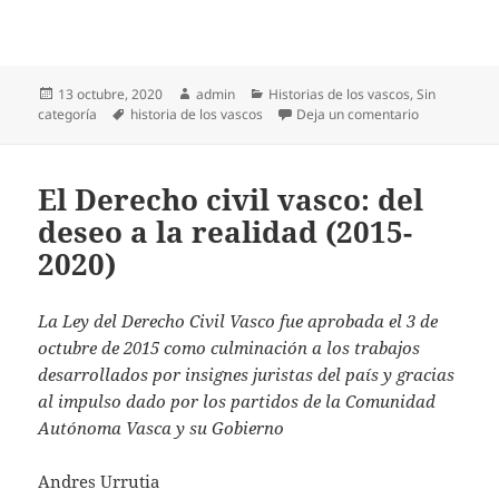
Publicado
Autor
Categorías
13 octubre, 2020
admin
Historias de los vascos
,
Sin
el
Etiquetas
en A través 
categoría
historia de los vascos
Deja un comentario
El Derecho civil vasco: del
deseo a la realidad (2015-
2020)
La Ley del Derecho Civil Vasco fue aprobada el 3 de
octubre de 2015 como culminación a los trabajos
desarrollados por insignes juristas del país y gracias
al impulso dado por los partidos de la Comunidad
Autónoma Vasca y su Gobierno
Andres Urrutia