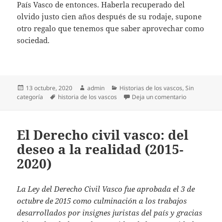
País Vasco de entonces. Haberla recuperado del
olvido justo cien años después de su rodaje, supone
otro regalo que tenemos que saber aprovechar como
sociedad.
Publicado
Autor
Categorías
13 octubre, 2020
admin
Historias de los vascos
,
Sin
el
Etiquetas
en A través 
categoría
historia de los vascos
Deja un comentario
El Derecho civil vasco: del
deseo a la realidad (2015-
2020)
La Ley del Derecho Civil Vasco fue aprobada el 3 de
octubre de 2015 como culminación a los trabajos
desarrollados por insignes juristas del país y gracias