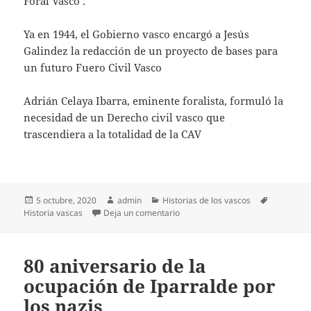
Foral Vasco’.
Ya en 1944, el Gobierno vasco encargó a Jesús
Galindez la redacción de un proyecto de bases para
un futuro Fuero Civil Vasco
Adrián Celaya Ibarra, eminente foralista, formuló la
necesidad de un Derecho civil vasco que
trascendiera a la totalidad de la CAV
Publicado
Autor
Categorías
Etiquetas
5 octubre, 2020
admin
Historias de los vascos
el
en El Derecho civil vasco: del des
Historia vascas
Deja un comentario
80 aniversario de la
ocupación de Iparralde por
los nazis