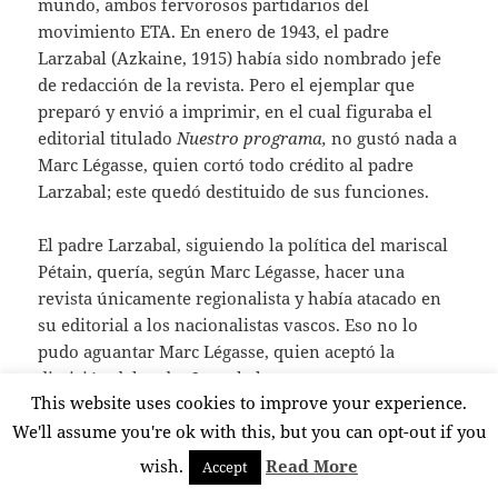
mundo, ambos fervorosos partidarios del
movimiento ETA. En enero de 1943, el padre
Larzabal (Azkaine, 1915) había sido nombrado jefe
de redacción de la revista. Pero el ejemplar que
preparó y envió a imprimir, en el cual figuraba el
editorial titulado
Nuestro programa,
no gustó nada a
Marc Légasse, quien cortó todo crédito al padre
Larzabal; este quedó destituido de sus funciones.
El padre Larzabal, siguiendo la política del mariscal
Pétain, quería, según Marc Légasse, hacer una
revista únicamente regionalista y había atacado en
su editorial a los nacionalistas vascos. Eso no lo
pudo aguantar Marc Légasse, quien aceptó la
dimisión del padre Larzabal.
This website uses cookies to improve your experience.
De hecho, el padre Larzabal, en su editorial
Nuestro
We'll assume you're ok with this, but you can opt-out if you
programa
había escrito:
Francia y España no tienen
wish.
Read More
Accept
que temer nada de nosotros. Los enemigos de la