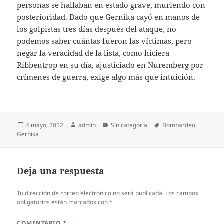
personas se hallaban en estado grave, muriendo con
posterioridad. Dado que Gernika cayó en manos de
los golpistas tres días después del ataque, no
podemos saber cuántas fueron las víctimas, pero
negar la veracidad de la lista, como hiciera
Ribbentrop en su día, ajusticiado en Nuremberg por
crímenes de guerra, exige algo más que intuición.
Publicado
Autor
Categorías
Etiquetas
4 mayo, 2012
admin
Sin categoría
Bombardeo
,
el
Gernika
Deja una respuesta
Tu dirección de correo electrónico no será publicada.
Los campos
obligatorios están marcados con
*
COMENTARIO
*