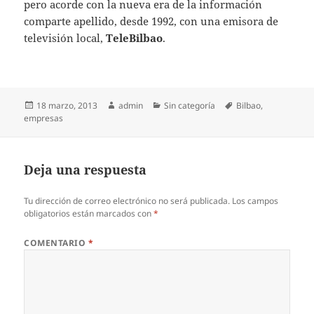
pero acorde con la nueva era de la información
comparte apellido, desde 1992, con una emisora de
televisión local,
TeleBilbao
.
Publicado
Autor
Categorías
Etiquetas
18 marzo, 2013
admin
Sin categoría
Bilbao
,
el
empresas
Deja una respuesta
Tu dirección de correo electrónico no será publicada.
Los campos
obligatorios están marcados con
*
COMENTARIO
*