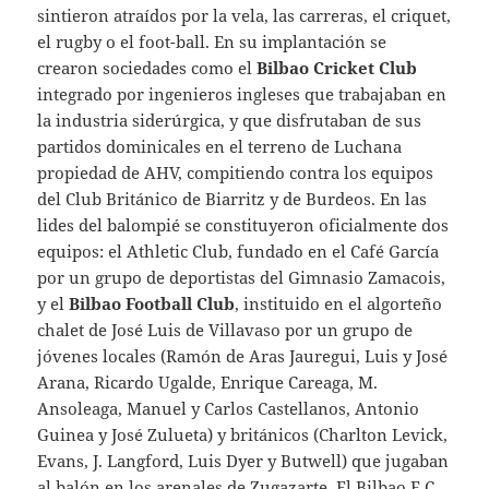
sintieron atraídos por la vela, las carreras, el criquet,
el rugby o el foot-ball. En su implantación se
crearon sociedades como el
Bilbao Cricket Club
integrado por ingenieros ingleses que trabajaban en
la industria siderúrgica, y que disfrutaban de sus
partidos dominicales en el terreno de Luchana
propiedad de AHV, compitiendo contra los equipos
del Club Británico de Biarritz y de Burdeos. En las
lides del balompié se constituyeron oficialmente dos
equipos: el Athletic Club, fundado en el Café García
por un grupo de deportistas del Gimnasio Zamacois,
y el
Bilbao Football Club
, instituido en el algorteño
chalet de José Luis de Villavaso por un grupo de
jóvenes locales (Ramón de Aras Jauregui, Luis y José
Arana, Ricardo Ugalde, Enrique Careaga, M.
Ansoleaga, Manuel y Carlos Castellanos, Antonio
Guinea y José Zulueta) y británicos (Charlton Levick,
Evans, J. Langford, Luis Dyer y Butwell) que jugaban
al balón en los arenales de Zugazarte. El Bilbao F.C.