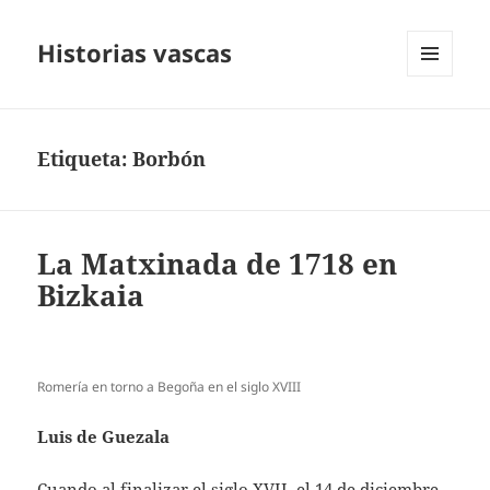
Historias vascas
MENÚ
Y
WIDGETS
Etiqueta:
Borbón
La Matxinada de 1718 en
Bizkaia
Romería en torno a Begoña en el siglo XVIII
Luis de Guezala
Cuando al finalizar el siglo XVII, el 14 de diciembre