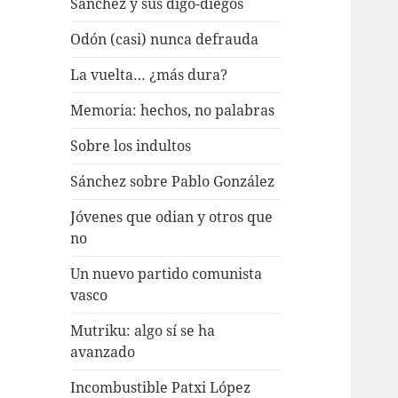
Sánchez y sus digo-diegos
Odón (casi) nunca defrauda
La vuelta… ¿más dura?
Memoria: hechos, no palabras
Sobre los indultos
Sánchez sobre Pablo González
Jóvenes que odian y otros que
no
Un nuevo partido comunista
vasco
Mutriku: algo sí se ha
avanzado
Incombustible Patxi López