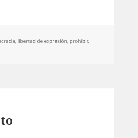
cracia
,
libertad de expresión
,
prohibir
,
rohibir el amarillo
to