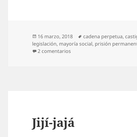
Publicado
Etiquetas
16 marzo, 2018
cadena perpetua
,
cast
el
legislación
,
mayoría social
,
prisión permanent
en Como poco, respeto
2 comentarios
Jijí-jajá