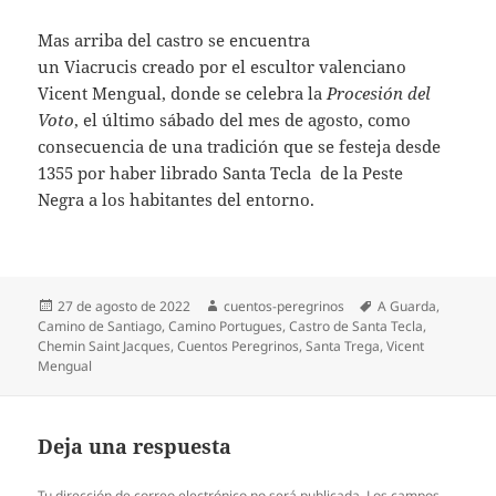
Mas arriba del castro se encuentra
un Viacrucis creado por el escultor valenciano
Vicent Mengual, donde se celebra la
Procesión del
Voto
, el último sábado del mes de agosto, como
consecuencia de una tradición que se festeja desde
1355 por haber librado Santa Tecla de la Peste
Negra a los habitantes del entorno.
Publicado
Autor
Etiquetas
27 de agosto de 2022
cuentos-peregrinos
A Guarda
,
el
Camino de Santiago
,
Camino Portugues
,
Castro de Santa Tecla
,
Chemin Saint Jacques
,
Cuentos Peregrinos
,
Santa Trega
,
Vicent
Mengual
Deja una respuesta
Tu dirección de correo electrónico no será publicada.
Los campos