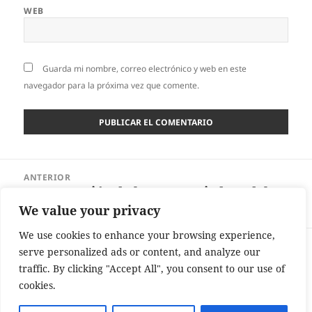
WEB
Guarda mi nombre, correo electrónico y web en este
navegador para la próxima vez que comente.
Navegación
ANTERIOR
de
La «Procesión de los Amortajados» del
Entrada
entradas
pueblo leonés de Quintana de Fuseros
anterior:
We value your privacy
We use cookies to enhance your browsing experience,
SIGUIENTE
serve personalized ads or content, and analyze our
El viejo sistema para medir la velocidad
Entrada
traffic. By clicking "Accept All", you consent to our use of
de los barcos en el Camino del Norte en
siguiente:
cookies.
la costa de Islares