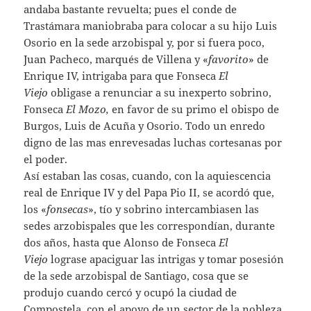
andaba bastante revuelta; pues el conde de
Trastámara maniobraba para colocar a su hijo Luis
Osorio en la sede arzobispal y, por si fuera poco,
Juan Pacheco, marqués de Villena y «
favorito
» de
Enrique IV, intrigaba para que Fonseca
El
Viejo
obligase a renunciar a su inexperto sobrino,
Fonseca
El Mozo,
en favor de su primo el obispo de
Burgos, Luis de Acuña y Osorio. Todo un enredo
digno de las mas enrevesadas luchas cortesanas por
el poder.
Así estaban las cosas, cuando, con la aquiescencia
real de Enrique IV y del Papa Pio II, se acordó que,
los «
fonsecas
», tío y sobrino intercambiasen las
sedes arzobispales que les correspondían, durante
dos años, hasta que Alonso de Fonseca
El
Viejo
lograse apaciguar las intrigas y tomar posesión
de la sede arzobispal de Santiago, cosa que se
produjo cuando cercó y ocupó la ciudad de
Compostela, con el apoyo de un sector de la nobleza