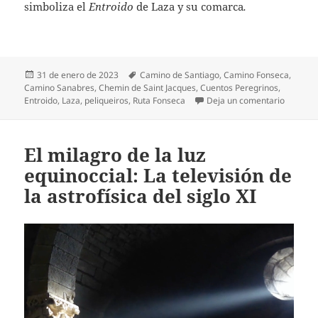
simboliza el
Entroido
de Laza y su comarca
.
Publicado
Etiquetas
31 de enero de 2023
Camino de Santiago
,
Camino Fonseca
,
el
Camino Sanabres
,
Chemin de Saint Jacques
,
Cuentos Peregrinos
,
en El ca
Entroido
,
Laza
,
peliqueiros
,
Ruta Fonseca
Deja un comentario
El milagro de la luz
equinoccial: La televisión de
la astrofísica del siglo XI