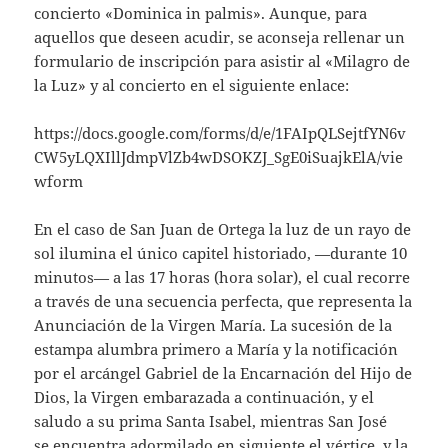
concierto «Dominica in palmis». Aunque, para
aquellos que deseen acudir, se aconseja rellenar un
formulario de inscripción para asistir al «Milagro de
la Luz» y al concierto en el siguiente enlace:
https://docs.google.com/forms/d/e/1FAIpQLSejtfYN6v
CW5yLQXIllJdmpVlZb4wDSOKZJ_SgE0iSuajkElA/vie
wform
En el caso de San Juan de Ortega la luz de un rayo de
sol ilumina el único capitel historiado, —durante 10
minutos— a las 17 horas (hora solar), el cual recorre
a través de una secuencia perfecta, que representa la
Anunciación de la Virgen María. La sucesión de la
estampa alumbra primero a María y la notificación
por el arcángel Gabriel de la Encarnación del Hijo de
Dios, la Virgen embarazada a continuación, y el
saludo a su prima Santa Isabel, mientras San José
se encuentra adormilado en siguiente el vértice, y la