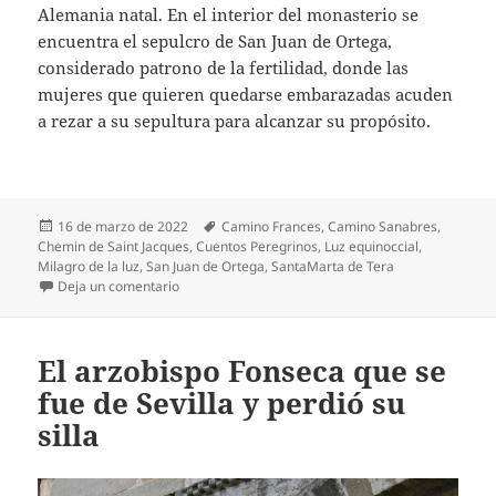
Alemania natal. En el interior del monasterio se
encuentra el sepulcro de San Juan de Ortega,
considerado patrono de la fertilidad, donde las
mujeres que quieren quedarse embarazadas acuden
a rezar a su sepultura para alcanzar su propósito.
Publicado
Etiquetas
16 de marzo de 2022
Camino Frances
,
Camino Sanabres
,
el
Chemin de Saint Jacques
,
Cuentos Peregrinos
,
Luz equinoccial
,
Milagro de la luz
,
San Juan de Ortega
,
SantaMarta de Tera
en El milagro de la luz equinoccial: La televisión de l
Deja un comentario
El arzobispo Fonseca que se
fue de Sevilla y perdió su
silla