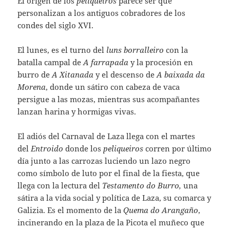
El origen de los
peliqueiros
parece ser que
personalizan a los antiguos cobradores de los
condes del siglo XVI.
El lunes, es el turno del
luns borralleiro
con la
batalla campal de
A farrapada
y la procesión en
burro de
A Xitanada
y el descenso de
A baixada da
Morena
, donde un sátiro con cabeza de vaca
persigue a las mozas, mientras sus acompañantes
lanzan harina y hormigas vivas.
El adiós del Carnaval de Laza llega con el martes
del
Entroido
donde los
peliqueiros
corren por último
día junto a las carrozas luciendo un lazo negro
como símbolo de luto por el final de la fiesta, que
llega con la lectura del
Testamento do Burro,
una
sátira a la vida social y política de Laza, su comarca y
Galizia. Es el momento de la
Quema do Arangaño
,
incinerando en la plaza de la Picota el muñeco que