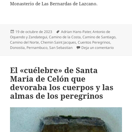
Monasterio de Las Bernardas de Lazcano.
Publicado
Etiquetas
19 de octubre de 2023
Adrian Hans-Pater
,
Antonio de
el
Oquendo y Zandategui
,
Camino de la Costa
,
Camino de Santiago
,
Camino del Norte
,
Chemin Saint Jacques
,
Cuentos Peregrinos
,
en Antonio
Donostia
,
Pernambuco
,
San Sebastian
Deja un comentario
El «cuélebre» de Santa
Maria de Celón que
devoraba los cuerpos y las
almas de los peregrinos