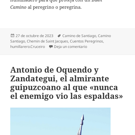
Camino
al peregrino o peregrina.
Publicado
Etiquetas
27 de octubre de 2023
Camino de Santiago
,
Camino
el
Santiago
,
Chemin de Saint Jacques
,
Cuentos Peregrinos
,
en Los humilladeros del Cam
humillarero.Cruceiro
Deja un comentario
Antonio de Oquendo y
Zandategui, el almirante
guipuzcoano al que «nunca
el enemigo vio las espaldas»