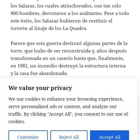
los Salazar, los cuales atrincherados, con tan sólo
800 hombres, derrotaron a los asaltantes. Pese a todo
este éxito, los Salazar hubieron de restituir el
torreón al linaje de los La Quadra.
Parece que esta guerra destrozó algunas partes de la
torre, que hubo de ser reconstruida y, años después
transformada en un caserío hasta que, finalmente,
en 1981, un incendio destruyó la estructura interna
y la casa fue abandonada.
We value your privacy
We use cookies to enhance your browsing experience,
Publicado
Etiquetas
14 de enero de 2022
Camino de la Montaña
,
Camino de
serve personalized ads or content, and analyze our
el
Santiago
,
Camino Olvidado
,
Camino Santiago
,
Chemin de Saint
traffic. By clicking "Accept All", you consent to our use of
Jacques
,
Cuentos Peregrinos
,
Güeñes
,
Juan de la Quadra
,
La
Quadra
,
Ordoño de Zamudio
,
Vexu Kamin
cookies.
en La Torre de La Quadra
Deja un comentario
Customize
Reject All
Accept All