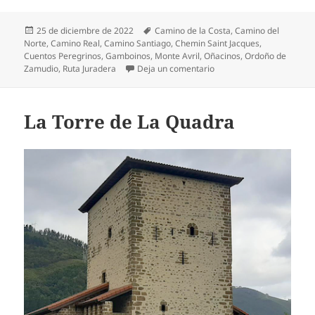
Publicado
Etiquetas
25 de diciembre de 2022
Camino de la Costa
,
Camino del
el
Norte
,
Camino Real
,
Camino Santiago
,
Chemin Saint Jacques
,
Cuentos Peregrinos
,
Gamboinos
,
Monte Avril
,
Oñacinos
,
Ordoño de
en El Portal de Zamudio, 
Zamudio
,
Ruta Juradera
Deja un comentario
La Torre de La Quadra