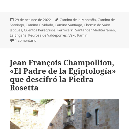
Publicado
Etiquetas
29 de octubre de 2022
Camino de la Montaña
,
Camino de
el
Santiago
,
Camino Olvidado
,
Camino Santiago
,
Chemin de Saint
Jacques
,
Cuentos Peregrinos
,
Ferrocarril Santander Mediterráneo
,
La Engaña
,
Pedrosa de Valdeporres
,
Vexu Kamin
en El ferrocarril entre Santander y el Mediterráneo, un 
1 comentario
Jean François Champollion,
«El Padre de la Egiptología»
que descifró la Piedra
Rosetta