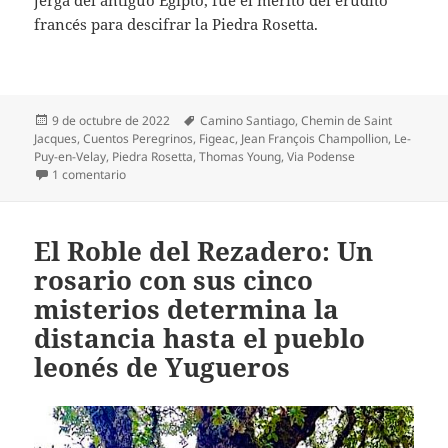
jerga del antiguo Egipto, fue el mérito del erudito
francés para descifrar la Piedra Rosetta.
Publicado
Etiquetas
9 de octubre de 2022
Camino Santiago
,
Chemin de Saint
el
Jacques
,
Cuentos Peregrinos
,
Figeac
,
Jean François Champollion
,
Le-
Puy-en-Velay
,
Piedra Rosetta
,
Thomas Young
,
Via Podense
en Jean François Champollion, «El Padre de la Egiptología»
1 comentario
El Roble del Rezadero: Un
rosario con sus cinco
misterios determina la
distancia hasta el pueblo
leonés de Yugueros