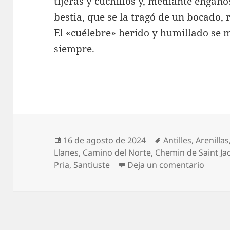
tijeras y cuchillos y, mediante engaños
bestia, que se la tragó de un bocado, 
El «cuélebre» herido y humillado se 
siempre.
Publicado
Etiquetas
16 de agosto de 2024
Antilles
,
Arenillas
el
Llanes
,
Camino del Norte
,
Chemin de Saint Ja
en Los
Pria
,
Santiuste
Deja un comentario