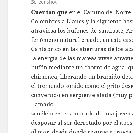
Screenshot
Cuentan que
en el Camino del Norte,
Colombres a Llanes y la siguiente has
atraviesa los bufones de Santiuste, Are
fenómeno natural creado, en este cas
Cantábrico en las aberturas de los ac
la energía de las mareas vivas atravie
bufón mediante un chorro de agua, qu
chimenea, liberando un bramido desm
el tremendo sonido como el grito de
convertido en serpiente alada (muy pa
llamado
«cuélebre», enamorado de una joven a
desposar al ser derrotado por el apóst
al mar, desde donde resurge a través