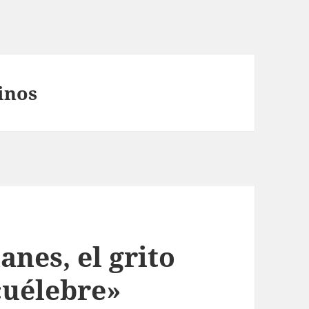
inos
anes, el grito
cuélebre»