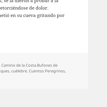
, se la dieron a probar a la
retorciéndose de dolor.
metió en su cueva gritando por
,
Camino de la Costa.Bufones de
cques
,
cuélebre
,
Cuentos Peregrinos
,
 bufones de Llanes, el grito desgarrado del «cuélebre» en