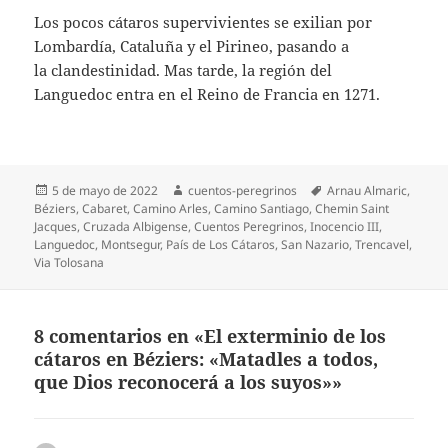
Los pocos cátaros supervivientes se exilian por
Lombardía, Cataluña y el Pirineo, pasando a
la clandestinidad. Mas tarde, la región del
Languedoc entra en el Reino de Francia en 1271.
Publicado
Autor
Etiquetas
5 de mayo de 2022
cuentos-peregrinos
Arnau Almaric
,
el
Béziers
,
Cabaret
,
Camino Arles
,
Camino Santiago
,
Chemin Saint
Jacques
,
Cruzada Albigense
,
Cuentos Peregrinos
,
Inocencio III
,
Languedoc
,
Montsegur
,
País de Los Cátaros
,
San Nazario
,
Trencavel
,
Via Tolosana
8 comentarios en «El exterminio de los
cátaros en Béziers: «Matadles a todos,
que Dios reconocerá a los suyos»»