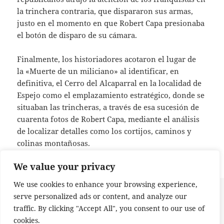
la trinchera contraria, que dispararon sus armas,
justo en el momento en que Robert Capa presionaba
el botón de disparo de su cámara.
Finalmente, los historiadores acotaron el lugar de
la «Muerte de un miliciano» al identificar, en
definitiva, el Cerro del Alcaparral en la localidad de
Espejo como el emplazamiento estratégico, donde se
situaban las trincheras, a través de esa sucesión de
cuarenta fotos de Robert Capa, mediante el análisis
de localizar detalles como los cortijos, caminos y
colinas montañosas.
We value your privacy
We use cookies to enhance your browsing experience,
Publicado
Etiquetas
5 de diciembre de 2023
Camino de Santiago
,
Camino
serve personalized ads or content, and analyze our
el
Mozarabe
,
Cerro Muriano
,
Chemin Saint Jacques
,
Cuentos
traffic. By clicking "Accept All", you consent to our use of
Peregrinos
,
Espejo
,
Guerra Civil Española
,
Muerte de un miliciano
,
Rafael Medina
,
Robert Capa
,
Taino Borrell García
cookies.