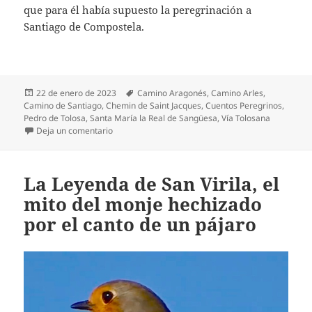
que para él había supuesto la peregrinación a
Santiago de Compostela.
Publicado
Etiquetas
22 de enero de 2023
Camino Aragonés
,
Camino Arles
,
el
Camino de Santiago
,
Chemin de Saint Jacques
,
Cuentos Peregrinos
,
Pedro de Tolosa
,
Santa María la Real de Sangüesa
,
Vía Tolosana
en La última llaga de Pedro de Tolosa curada por l
Deja un comentario
La Leyenda de San Virila, el
mito del monje hechizado
por el canto de un pájaro