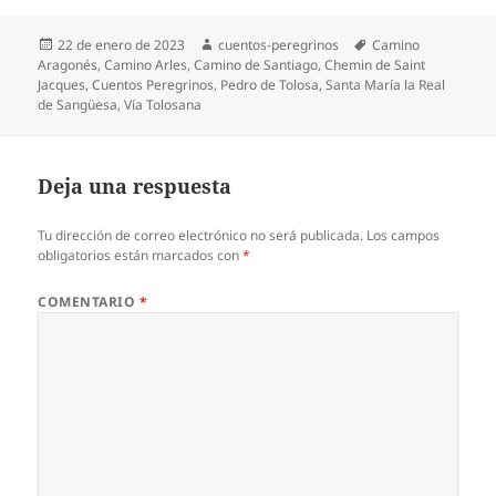
Publicado
Autor
Etiquetas
22 de enero de 2023
cuentos-peregrinos
Camino
el
Aragonés
,
Camino Arles
,
Camino de Santiago
,
Chemin de Saint
Jacques
,
Cuentos Peregrinos
,
Pedro de Tolosa
,
Santa María la Real
de Sangüesa
,
Vía Tolosana
Deja una respuesta
Tu dirección de correo electrónico no será publicada.
Los campos
obligatorios están marcados con
*
COMENTARIO
*